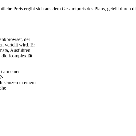
liche Preis ergibt sich aus dem Gesamtpreis des Plans, geteilt durch d
ankbrowser, der
n verteilt wird. Er
mata, Ausführen
 die Komplexität
 Team einen
P-
-Instanzen in einem
rohe