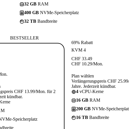
32 GB
RAM
400 GB
NVMe-Speicherplatz
32 TB
Bandbreite
BESTSELLER
69% Rabatt
KVM 4
CHF
33.49
CHF
10.29
/Mon.
Mon.
Plan wählen
Verlängerungspreis CHF 25.99
n
Jahre. Jederzeit kündbar.
gspreis CHF 13.99/Mon. für 2
4
vCPU-Kerne
zeit kündbar.
16 GB
RAM
Kerne
200 GB
NVMe-Speicherplat
AM
16 TB
Bandbreite
VMe-Speicherplatz
dbreite