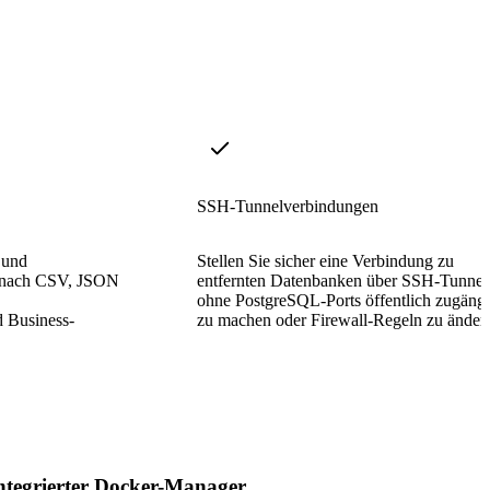
SSH-Tunnelverbindungen
 und
Stellen Sie sicher eine Verbindung zu
t nach CSV, JSON
entfernten Datenbanken über SSH-Tunnel 
ohne PostgreSQL-Ports öffentlich zugängl
d Business-
zu machen oder Firewall-Regeln zu änder
ntegrierter Docker-Manager