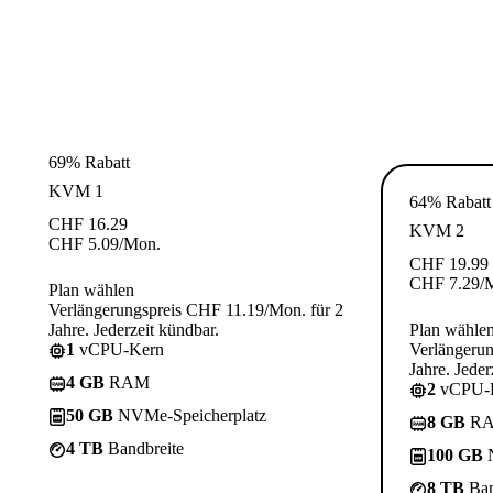
69% Rabatt
KVM 1
64% Rabatt
CHF
16.29
KVM 2
CHF
5.09
/Mon.
CHF
19.99
CHF
7.29
/
Plan wählen
Verlängerungspreis CHF 11.19/Mon. für 2
Jahre. Jederzeit kündbar.
Plan wähle
1
vCPU-Kern
Verlängerun
Jahre. Jeder
4 GB
RAM
2
vCPU-
50 GB
NVMe-Speicherplatz
8 GB
R
4 TB
Bandbreite
100 GB
N
8 TB
Ban