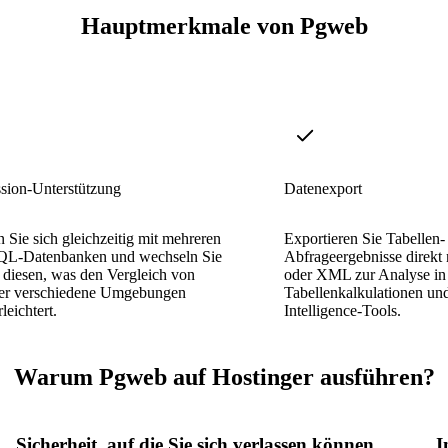
Hauptmerkmale von Pgweb
ssion-Unterstützung
Datenexport
 Sie sich gleichzeitig mit mehreren
Exportieren Sie Tabellen-
QL-Datenbanken und wechseln Sie
Abfrageergebnisse direk
 diesen, was den Vergleich von
oder XML zur Analyse in
er verschiedene Umgebungen
Tabellenkalkulationen un
leichtert.
Intelligence-Tools.
Warum Pgweb auf Hostinger ausführen?
Sicherheit, auf die Sie sich verlassen können
I