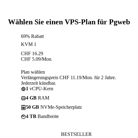
Wählen Sie einen VPS-Plan für Pgweb
69% Rabatt
KVM 1
CHF
16.29
CHF
5.09
/Mon.
Plan wählen
Verlängerungspreis CHF 11.19/Mon. für 2 Jahre.
Jederzeit kündbar.
1
vCPU-Kern
4 GB
RAM
50 GB
NVMe-Speicherplatz
4 TB
Bandbreite
BESTSELLER