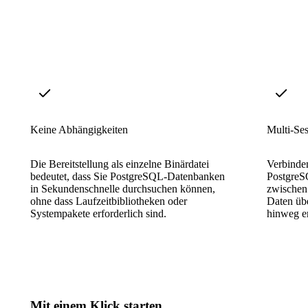
Keine Abhängigkeiten
Multi-Se
Die Bereitstellung als einzelne Binärdatei
Verbinden
bedeutet, dass Sie PostgreSQL-Datenbanken
PostgreS
in Sekundenschnelle durchsuchen können,
zwischen
ohne dass Laufzeitbibliotheken oder
Daten üb
Systempakete erforderlich sind.
hinweg er
Mit einem Klick starten