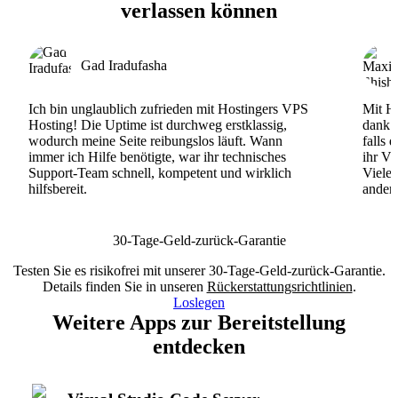
verlassen können
Gad Iradufasha
Ich bin unglaublich zufrieden mit Hostingers VPS
Mit Ho
Hosting! Die Uptime ist durchweg erstklassig,
dank d
wodurch meine Seite reibungslos läuft. Wann
falls 
immer ich Hilfe benötigte, war ihr technisches
ihr VP
Support-Team schnell, kompetent und wirklich
Viele
hilfsbereit.
andere
30-Tage-Geld-zurück-Garantie
Testen Sie es risikofrei mit unserer 30-Tage-Geld-zurück-Garantie.
Details finden Sie in unseren
Rückerstattungsrichtlinien
.
Loslegen
Weitere Apps zur Bereitstellung
entdecken