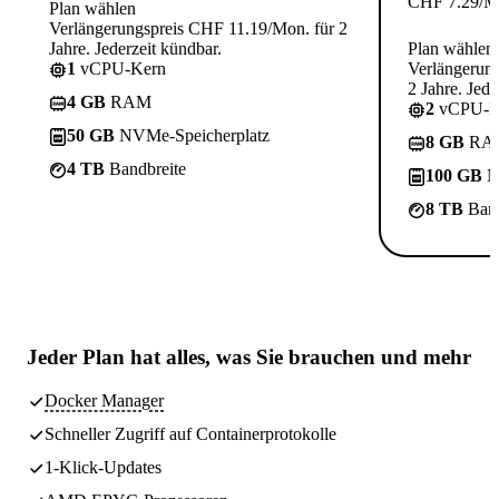
CHF
7.29
/M
Plan wählen
Verlängerungspreis CHF 11.19/Mon. für 2
Jahre. Jederzeit kündbar.
Plan wählen
1
vCPU-Kern
Verlängerun
2 Jahre. Jede
4 GB
RAM
2
vCPU-K
50 GB
NVMe-Speicherplatz
8 GB
RA
4 TB
Bandbreite
100 GB
N
8 TB
Band
Jeder Plan hat
alles, was Sie brauchen
und mehr
Docker Manager
Schneller Zugriff auf Containerprotokolle
1-Klick-Updates