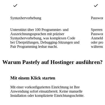
Syntaxhervorhebung
Passwortg
Unterstützt über 100 Programmier- und
Sperren S
Auszeichnungssprachen mit präziser
Passwort,
Syntaxhervorhebung, was komplexen Code
Anmeldei
bei Überprüfungen, Debugging-Sitzungen und
oder prop
Pair Programming lesbar macht.
während d
Warum Pastefy auf Hostinger ausführen?
Mit einem Klick starten
Mit einer vorkonfigurierten Einrichtung ist Ihre
Anwendung sofort einsatzbereit. Keine manuelle
Installation oder komplizierte Einrichtungsschritte.