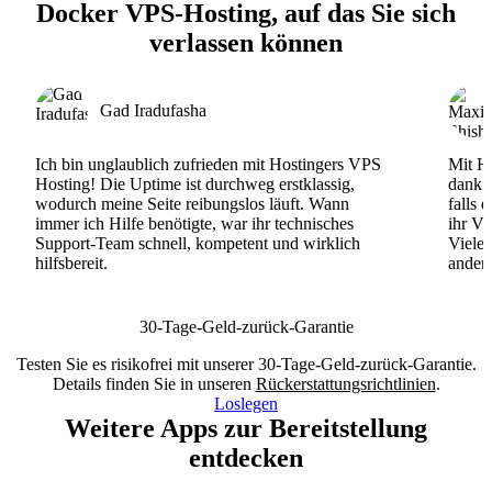
Docker VPS-Hosting, auf das Sie sich
verlassen können
Gad Iradufasha
Ich bin unglaublich zufrieden mit Hostingers VPS
Mit Ho
Hosting! Die Uptime ist durchweg erstklassig,
dank d
wodurch meine Seite reibungslos läuft. Wann
falls 
immer ich Hilfe benötigte, war ihr technisches
ihr VP
Support-Team schnell, kompetent und wirklich
Viele
hilfsbereit.
andere
30-Tage-Geld-zurück-Garantie
Testen Sie es risikofrei mit unserer 30-Tage-Geld-zurück-Garantie.
Details finden Sie in unseren
Rückerstattungsrichtlinien
.
Loslegen
Weitere Apps zur Bereitstellung
entdecken