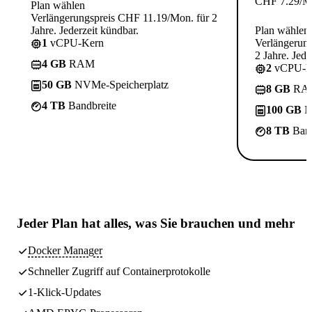
CHF
7.29
/M
Plan wählen
Verlängerungspreis CHF 11.19/Mon. für 2
Jahre. Jederzeit kündbar.
Plan wählen
1
vCPU-Kern
Verlängerun
2 Jahre. Jede
4 GB
RAM
2
vCPU-K
50 GB
NVMe-Speicherplatz
8 GB
RA
4 TB
Bandbreite
100 GB
N
8 TB
Band
Jeder Plan hat
alles, was Sie brauchen
und mehr
Docker Manager
Schneller Zugriff auf Containerprotokolle
1-Klick-Updates