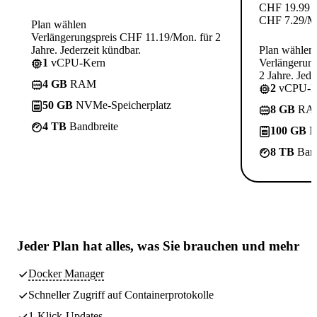
CHF
19.99
CHF
7.29
/M
Plan wählen
Verlängerungspreis CHF 11.19/Mon. für 2
Jahre. Jederzeit kündbar.
Plan wählen
1
vCPU-Kern
Verlängerun
2 Jahre. Jede
4 GB
RAM
2
vCPU-K
50 GB
NVMe-Speicherplatz
8 GB
RA
4 TB
Bandbreite
100 GB
N
8 TB
Band
Jeder Plan hat
alles, was Sie brauchen
und mehr
Docker Manager
Schneller Zugriff auf Containerprotokolle
1-Klick-Updates