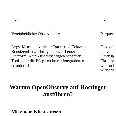
Vereinheitlichte Observability
Parquet-
Logs, Metriken, verteilte Traces und Echtzeit-
Das spalt
Benutzerüberwachung – alles auf einer
nativem S
Plattform. Kein Zusammenfügen separater
Datenspe
Tools oder die Pflege mehrerer Integrationen
Elasticse
erforderlich.
wodurch 
wirtschaf
Warum OpenObserve auf Hostinger
ausführen?
Mit einem Klick starten