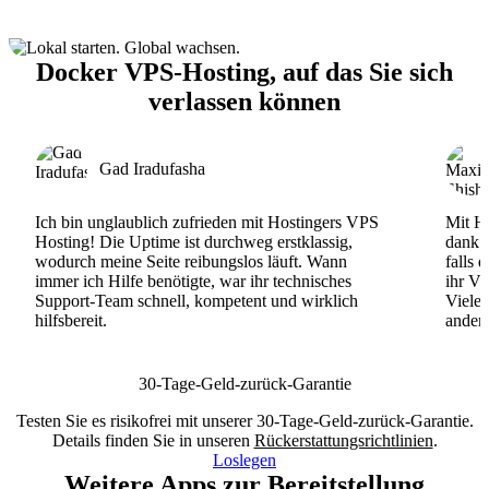
Docker VPS-Hosting, auf das Sie sich
verlassen können
Gad Iradufasha
Ich bin unglaublich zufrieden mit Hostingers VPS
Mit Ho
Hosting! Die Uptime ist durchweg erstklassig,
dank d
wodurch meine Seite reibungslos läuft. Wann
falls 
immer ich Hilfe benötigte, war ihr technisches
ihr VP
Support-Team schnell, kompetent und wirklich
Viele
hilfsbereit.
andere
30-Tage-Geld-zurück-Garantie
Testen Sie es risikofrei mit unserer 30-Tage-Geld-zurück-Garantie.
Details finden Sie in unseren
Rückerstattungsrichtlinien
.
Loslegen
Weitere Apps zur Bereitstellung