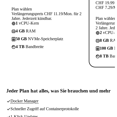
CHF
19.99
CHF
7.29
/M
Plan wählen
Verlängerungspreis CHF 11.19/Mon. für 2
Jahre. Jederzeit kündbar.
Plan wählen
1
vCPU-Kern
Verlängerun
2 Jahre. Jede
4 GB
RAM
2
vCPU-K
50 GB
NVMe-Speicherplatz
8 GB
RA
4 TB
Bandbreite
100 GB
N
8 TB
Band
Jeder Plan hat
alles, was Sie brauchen
und mehr
Docker Manager
Schneller Zugriff auf Containerprotokolle
1-Klick-Updates