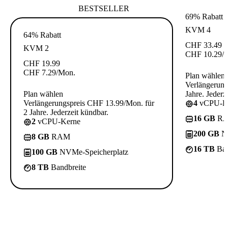
BESTSELLER
69% Rabatt
KVM 4
64% Rabatt
CHF
33.49
KVM 2
CHF
10.29
/
CHF
19.99
CHF
7.29
/Mon.
Plan wählen
Verlängerung
Plan wählen
Jahre. Jederz
Verlängerungspreis CHF 13.99/Mon. für
4
vCPU-K
2 Jahre. Jederzeit kündbar.
16 GB
R
2
vCPU-Kerne
200 GB
NV
8 GB
RAM
16 TB
Ban
100 GB
NVMe-Speicherplatz
8 TB
Bandbreite