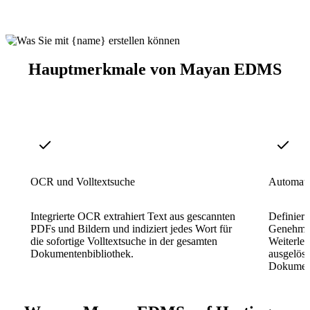
Hauptmerkmale von Mayan EDMS
OCR und Volltextsuche
Automati
Integrierte OCR extrahiert Text aus gescannten
Definiere
PDFs und Bildern und indiziert jedes Wort für
Genehmig
die sofortige Volltextsuche in der gesamten
Weiterlei
Dokumentenbibliothek.
ausgelöst
Dokument