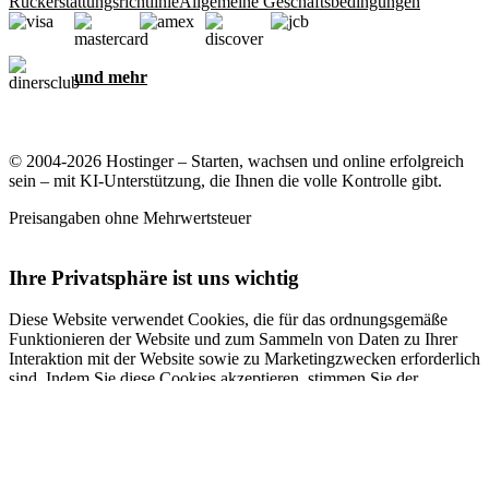
Rückerstattungsrichtlinie
Allgemeine Geschäftsbedingungen
und mehr
© 2004-2026 Hostinger – Starten, wachsen und online erfolgreich
sein – mit KI-Unterstützung, die Ihnen die volle Kontrolle gibt.
Preisangaben ohne Mehrwertsteuer
Ihre Privatsphäre ist uns wichtig
Diese Website verwendet Cookies, die für das ordnungsgemäße
Funktionieren der Website und zum Sammeln von Daten zu Ihrer
Interaktion mit der Website sowie zu Marketingzwecken erforderlich
sind. Indem Sie diese Cookies akzeptieren, stimmen Sie der
Speicherung von Cookies auf Ihrem Gerät zu, um gezielte Werbung,
Personalisierung und Analysen durchzuführen, wie in unserer
Cookie-Richtlinie
beschrieben.
Alle akzeptieren
Alle ablehnen
Cookie-Einstellungen