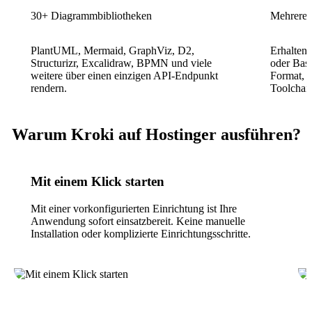
30+ Diagrammbibliotheken
Mehrere 
PlantUML, Mermaid, GraphViz, D2,
Erhalten
Structurizr, Excalidraw, BPMN und viele
oder Bas
weitere über einen einzigen API-Endpunkt
Format, d
rendern.
Toolchain
Warum Kroki auf Hostinger ausführen?
Mit einem Klick starten
Mit einer vorkonfigurierten Einrichtung ist Ihre
Anwendung sofort einsatzbereit. Keine manuelle
Installation oder komplizierte Einrichtungsschritte.