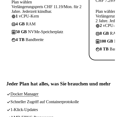
CHF
7.29
/M
Plan wählen
Verlängerungspreis CHF 11.19/Mon. für 2
Jahre. Jederzeit kündbar.
Plan wählen
1
vCPU-Kern
Verlängerun
2 Jahre. Jede
4 GB
RAM
2
vCPU-K
50 GB
NVMe-Speicherplatz
8 GB
RA
4 TB
Bandbreite
100 GB
N
8 TB
Band
Jeder Plan hat
alles, was Sie brauchen
und mehr
Docker Manager
Schneller Zugriff auf Containerprotokolle
1-Klick-Updates