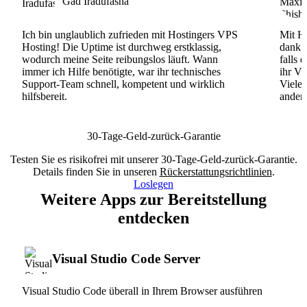
Gad Iradufasha
Ich bin unglaublich zufrieden mit Hostingers VPS
Mit Ho
Hosting! Die Uptime ist durchweg erstklassig,
dank d
wodurch meine Seite reibungslos läuft. Wann
falls 
immer ich Hilfe benötigte, war ihr technisches
ihr VP
Support-Team schnell, kompetent und wirklich
Viele
hilfsbereit.
andere
30-Tage-Geld-zurück-Garantie
Testen Sie es risikofrei mit unserer 30-Tage-Geld-zurück-Garantie.
Details finden Sie in unseren
Rückerstattungsrichtlinien
.
Loslegen
Weitere Apps zur Bereitstellung
entdecken
Visual Studio Code Server
Visual Studio Code überall in Ihrem Browser ausführen