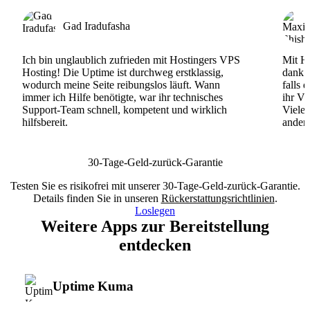
Gad Iradufasha
Ich bin unglaublich zufrieden mit Hostingers VPS
Mit Ho
Hosting! Die Uptime ist durchweg erstklassig,
dank d
wodurch meine Seite reibungslos läuft. Wann
falls 
immer ich Hilfe benötigte, war ihr technisches
ihr VP
Support-Team schnell, kompetent und wirklich
Viele
hilfsbereit.
andere
30-Tage-Geld-zurück-Garantie
Testen Sie es risikofrei mit unserer 30-Tage-Geld-zurück-Garantie.
Details finden Sie in unseren
Rückerstattungsrichtlinien
.
Loslegen
Weitere Apps zur Bereitstellung
entdecken
Uptime Kuma