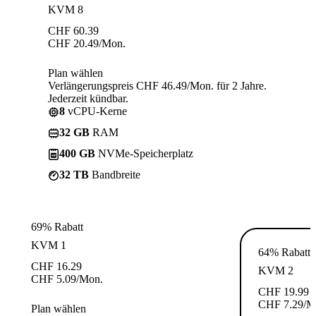
KVM 8
CHF
60.39
CHF
20.49
/Mon.
Plan wählen
Verlängerungspreis CHF 46.49/Mon. für 2 Jahre.
Jederzeit kündbar.
8
vCPU-Kerne
32 GB
RAM
400 GB
NVMe-Speicherplatz
32 TB
Bandbreite
69% Rabatt
KVM 1
64% Rabatt
CHF
16.29
KVM 2
CHF
5.09
/Mon.
CHF
19.99
CHF
7.29
/M
Plan wählen