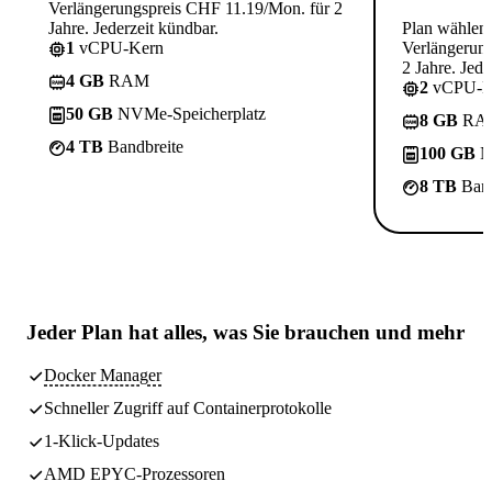
Verlängerungspreis CHF 11.19/Mon. für 2
Jahre. Jederzeit kündbar.
Plan wählen
1
vCPU-Kern
Verlängerun
2 Jahre. Jede
4 GB
RAM
2
vCPU-K
50 GB
NVMe-Speicherplatz
8 GB
RA
4 TB
Bandbreite
100 GB
N
8 TB
Band
Jeder Plan hat
alles, was Sie brauchen
und mehr
Docker Manager
Schneller Zugriff auf Containerprotokolle
1-Klick-Updates
AMD EPYC-Prozessoren