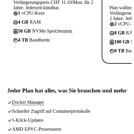
Verlängerungspreis CHF 11.19/Mon. für 2
Jahre. Jederzeit kündbar.
Plan wählen
1
vCPU-Kern
Verlängerun
2 Jahre. Jede
4 GB
RAM
2
vCPU-K
50 GB
NVMe-Speicherplatz
8 GB
RA
4 TB
Bandbreite
100 GB
N
8 TB
Band
Jeder Plan hat
alles, was Sie brauchen
und mehr
Docker Manager
Schneller Zugriff auf Containerprotokolle
1-Klick-Updates
AMD EPYC-Prozessoren