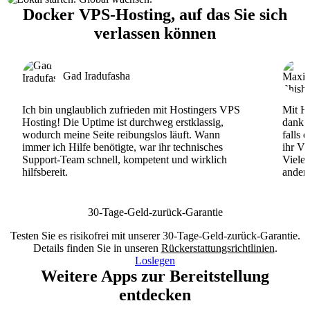
Docker VPS-Hosting, auf das Sie sich
verlassen können
Gad Iradufasha
Ich bin unglaublich zufrieden mit Hostingers VPS
Mit Ho
Hosting! Die Uptime ist durchweg erstklassig,
dank d
wodurch meine Seite reibungslos läuft. Wann
falls 
immer ich Hilfe benötigte, war ihr technisches
ihr VP
Support-Team schnell, kompetent und wirklich
Viele
hilfsbereit.
andere
30-Tage-Geld-zurück-Garantie
Testen Sie es risikofrei mit unserer 30-Tage-Geld-zurück-Garantie.
Details finden Sie in unseren
Rückerstattungsrichtlinien
.
Loslegen
Weitere Apps zur Bereitstellung
entdecken