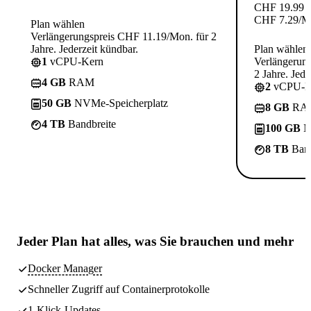
CHF
19.99
CHF
7.29
/M
Plan wählen
Verlängerungspreis CHF 11.19/Mon. für 2
Jahre. Jederzeit kündbar.
Plan wählen
1
vCPU-Kern
Verlängerun
2 Jahre. Jede
4 GB
RAM
2
vCPU-K
50 GB
NVMe-Speicherplatz
8 GB
RA
4 TB
Bandbreite
100 GB
N
8 TB
Band
Jeder Plan hat
alles, was Sie brauchen
und mehr
Docker Manager
Schneller Zugriff auf Containerprotokolle
1-Klick-Updates