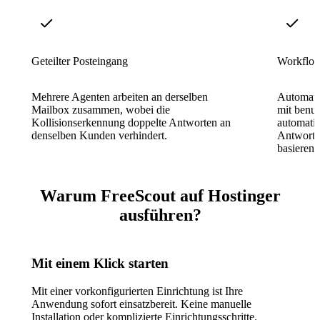
Geteilter Posteingang
Workflow
Mehrere Agenten arbeiten an derselben
Automati
Mailbox zusammen, wobei die
mit benut
Kollisionserkennung doppelte Antworten an
automatis
denselben Kunden verhindert.
Antworte
basieren
Warum FreeScout auf Hostinger
ausführen?
Mit einem Klick starten
Mit einer vorkonfigurierten Einrichtung ist Ihre
Anwendung sofort einsatzbereit. Keine manuelle
Installation oder komplizierte Einrichtungsschritte.