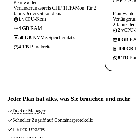
CHF
7.29
/M
Plan wählen
Verlängerungspreis CHF 11.19/Mon. für 2
Jahre. Jederzeit kündbar.
Plan wählen
1
vCPU-Kern
Verlängerun
2 Jahre. Jede
4 GB
RAM
2
vCPU-K
50 GB
NVMe-Speicherplatz
8 GB
RA
4 TB
Bandbreite
100 GB
N
8 TB
Band
Jeder Plan hat
alles, was Sie brauchen
und mehr
Docker Manager
Schneller Zugriff auf Containerprotokolle
1-Klick-Updates