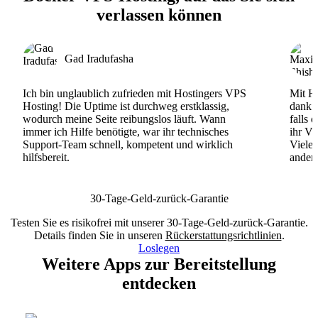
verlassen können
Gad Iradufasha
Ich bin unglaublich zufrieden mit Hostingers VPS
Mit Ho
Hosting! Die Uptime ist durchweg erstklassig,
dank d
wodurch meine Seite reibungslos läuft. Wann
falls 
immer ich Hilfe benötigte, war ihr technisches
ihr VP
Support-Team schnell, kompetent und wirklich
Viele
hilfsbereit.
andere
30-Tage-Geld-zurück-Garantie
Testen Sie es risikofrei mit unserer 30-Tage-Geld-zurück-Garantie.
Details finden Sie in unseren
Rückerstattungsrichtlinien
.
Loslegen
Weitere Apps zur Bereitstellung
entdecken