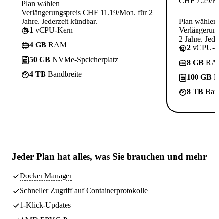
CHF
7.29
/M
Plan wählen
Verlängerungspreis CHF 11.19/Mon. für 2
Jahre. Jederzeit kündbar.
Plan wählen
1
vCPU-Kern
Verlängerun
2 Jahre. Jede
4 GB
RAM
2
vCPU-K
50 GB
NVMe-Speicherplatz
8 GB
RA
4 TB
Bandbreite
100 GB
N
8 TB
Band
Jeder Plan hat
alles, was Sie brauchen
und mehr
Docker Manager
Schneller Zugriff auf Containerprotokolle
1-Klick-Updates