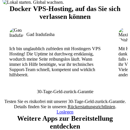
Docker VPS-Hosting, auf das Sie sich
verlassen können
Gad Iradufasha
Ich bin unglaublich zufrieden mit Hostingers VPS
Mit Ho
Hosting! Die Uptime ist durchweg erstklassig,
dank d
wodurch meine Seite reibungslos läuft. Wann
falls 
immer ich Hilfe benötigte, war ihr technisches
ihr VP
Support-Team schnell, kompetent und wirklich
Viele
hilfsbereit.
andere
30-Tage-Geld-zurück-Garantie
Testen Sie es risikofrei mit unserer 30-Tage-Geld-zurück-Garantie.
Details finden Sie in unseren
Rückerstattungsrichtlinien
.
Loslegen
Weitere Apps zur Bereitstellung
entdecken