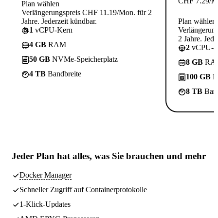
CHF
7.29
/M
Plan wählen
Verlängerungspreis CHF 11.19/Mon. für 2
Jahre. Jederzeit kündbar.
Plan wählen
1
vCPU-Kern
Verlängerun
2 Jahre. Jede
4 GB
RAM
2
vCPU-K
50 GB
NVMe-Speicherplatz
8 GB
RA
4 TB
Bandbreite
100 GB
N
8 TB
Band
Jeder Plan hat
alles, was Sie brauchen
und mehr
Docker Manager
Schneller Zugriff auf Containerprotokolle
1-Klick-Updates