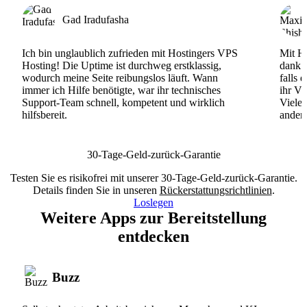
Gad Iradufasha
Ich bin unglaublich zufrieden mit Hostingers VPS
Mit Ho
Hosting! Die Uptime ist durchweg erstklassig,
dank d
wodurch meine Seite reibungslos läuft. Wann
falls 
immer ich Hilfe benötigte, war ihr technisches
ihr VP
Support-Team schnell, kompetent und wirklich
Viele
hilfsbereit.
andere
30-Tage-Geld-zurück-Garantie
Testen Sie es risikofrei mit unserer 30-Tage-Geld-zurück-Garantie.
Details finden Sie in unseren
Rückerstattungsrichtlinien
.
Loslegen
Weitere Apps zur Bereitstellung
entdecken
Buzz