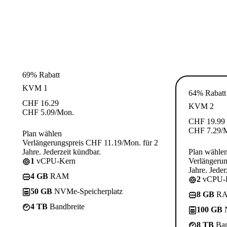
69% Rabatt
KVM 1
64% Rabatt
CHF
16.29
KVM 2
CHF
5.09
/Mon.
CHF
19.99
CHF
7.29
/
Plan wählen
Verlängerungspreis CHF 11.19/Mon. für 2
Jahre. Jederzeit kündbar.
Plan wähle
1
vCPU-Kern
Verlängerun
Jahre. Jeder
4 GB
RAM
2
vCPU-
50 GB
NVMe-Speicherplatz
8 GB
R
4 TB
Bandbreite
100 GB
N
8 TB
Ban