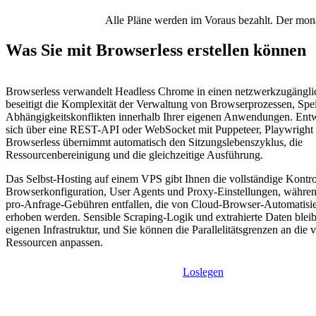
Alle Pläne werden im Voraus bezahlt. Der monat
Was Sie mit Browserless erstellen können
Browserless verwandelt Headless Chrome in einen netzwerkzugängli
beseitigt die Komplexität der Verwaltung von Browserprozessen, Spe
Abhängigkeitskonflikten innerhalb Ihrer eigenen Anwendungen. Entw
sich über eine REST-API oder WebSocket mit Puppeteer, Playwright
Browserless übernimmt automatisch den Sitzungslebenszyklus, die
Ressourcenbereinigung und die gleichzeitige Ausführung.
Das Selbst-Hosting auf einem VPS gibt Ihnen die vollständige Kontro
Browserkonfiguration, User Agents und Proxy-Einstellungen, während
pro-Anfrage-Gebühren entfallen, die von Cloud-Browser-Automatisi
erhoben werden. Sensible Scraping-Logik und extrahierte Daten bleib
eigenen Infrastruktur, und Sie können die Parallelitätsgrenzen an die 
Ressourcen anpassen.
Loslegen