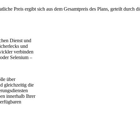
liche Preis ergibt sich aus dem Gesamtpreis des Plans, geteilt durch d
chen Dienst und
icherlecks und
ickler verbinden
 oder Selenium –
lle über
 gleichzeitig die
erungsdiensten
en innerhalb Ihrer
verfügbaren