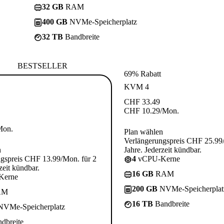
32 GB
RAM
400 GB
NVMe-Speicherplatz
32 TB
Bandbreite
BESTSELLER
69% Rabatt
KVM 4
CHF
33.49
CHF
10.29
/Mon.
Mon.
Plan wählen
Verlängerungspreis CHF 25.99
n
Jahre. Jederzeit kündbar.
gspreis CHF 13.99/Mon. für 2
4
vCPU-Kerne
zeit kündbar.
16 GB
RAM
Kerne
200 GB
NVMe-Speicherplat
AM
16 TB
Bandbreite
VMe-Speicherplatz
dbreite