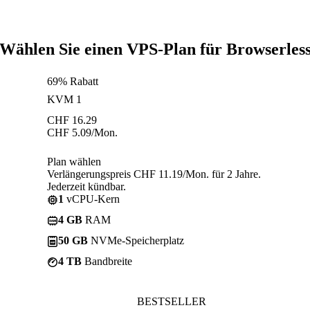
Wählen Sie einen VPS-Plan für Browserles
69% Rabatt
KVM 1
CHF
16.29
CHF
5.09
/Mon.
Plan wählen
Verlängerungspreis CHF 11.19/Mon. für 2 Jahre.
Jederzeit kündbar.
1
vCPU-Kern
4 GB
RAM
50 GB
NVMe-Speicherplatz
4 TB
Bandbreite
BESTSELLER