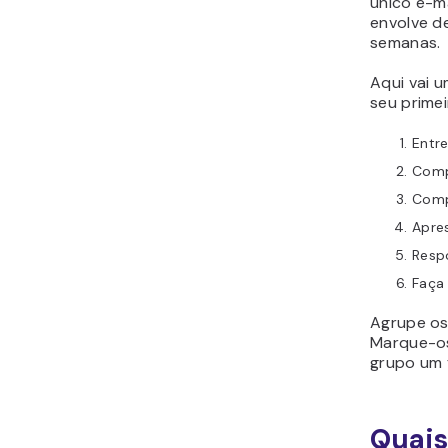
único e-ma
envolve d
semanas.
Aqui vai 
seu primei
Entr
Comp
Comp
Apres
Resp
Faça 
Agrupe os
Marque-os
grupo um 
Quais