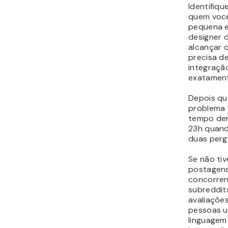
Identifiq
quem você
pequena e
designer 
alcançar o
precisa d
integraçã
exatament
Depois qu
problema 
tempo dem
23h quand
duas perg
Se não tiv
postagens
concorren
subreddit
avaliaçõe
pessoas u
linguagem 