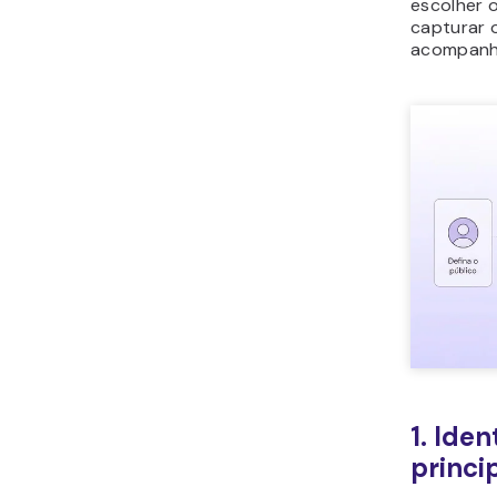
escolher o
capturar o
acompanh
1. Iden
princi