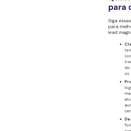
para 
Siga essa
para melho
lead magne
Cl
te
co
tr
do 
os 
Pr
log
mag
alc
au
cer
De
for
cur