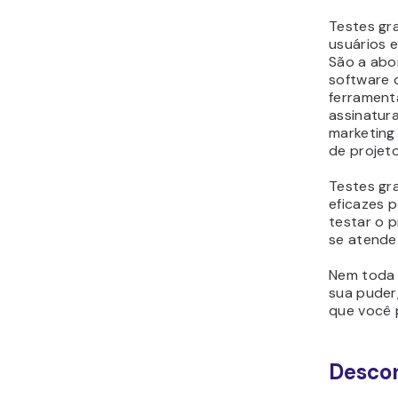
Testes gr
usuários 
São a abo
software 
ferrament
assinatura
marketing
de projeto
Testes gr
eficazes 
testar o 
se atende
Nem toda 
sua puder
que você 
Descon