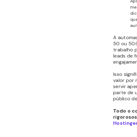
Ap
mei
dic
qu
au
A automaç
50 ou 50.
trabalho 
leads de 
engajamen
Isso signi
valor por
servir ap
parte de 
público d
Todo o co
rigoroso
Hostinger