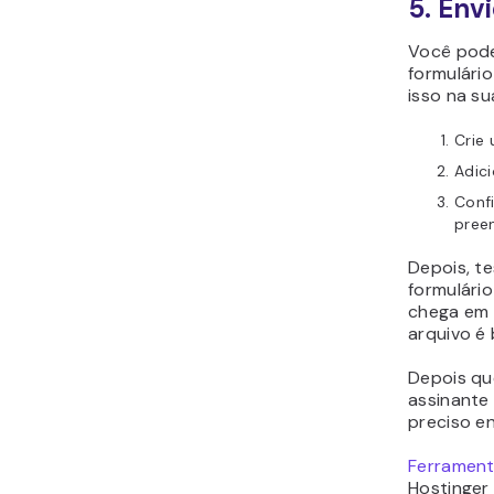
5. Env
Você pode
formulári
isso na su
Crie
Adici
Conf
pree
Depois, te
formulário
chega em s
arquivo é 
Depois qu
assinante
preciso e
Ferrament
Hostinger