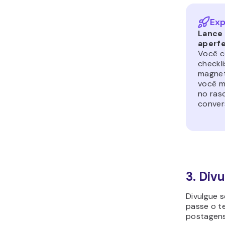
Exp
Lance 
aperfe
Você c
checkl
magnet
você m
no ras
convers
3. Div
Divulgue 
passe o te
postagens