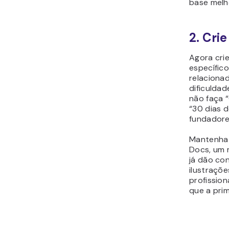
base melh
2. Cri
Agora cri
específic
relaciona
dificuldad
não faça “
“30 dias 
fundadore
Mantenha 
Docs, um 
já dão co
ilustraçõ
profissio
que a pri