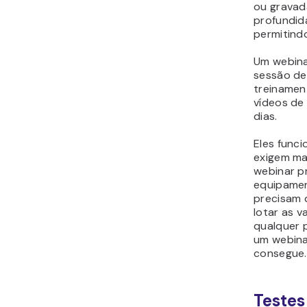
ou gravad
profundida
permitind
Um webina
sessão de
treinamen
vídeos de
dias.
Eles funci
exigem ma
webinar pr
equipamen
precisam 
lotar as 
qualquer 
um webina
consegue.
Testes