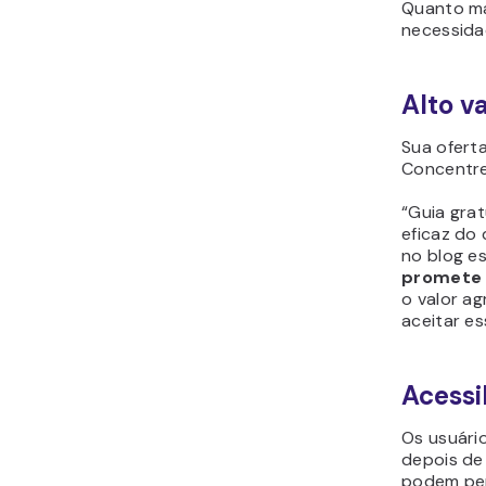
Quanto ma
necessidad
Alto v
Sua oferta
Concentre
“Guia gra
eficaz do 
no blog e
promete 
o valor ag
aceitar es
Acessi
Os usuári
depois de 
podem per