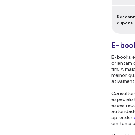
Descont
cupons
E-book
E-books e
orientam o
fim. A mai
melhor qu
ativament
Consultore
especiali
esses rec
autoridade
aprender
um tema e