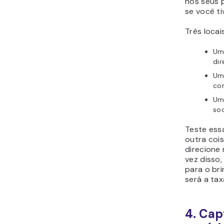
nos seus p
se você t
Três locai
Um
di
Um
co
Uma
soc
Teste ess
outra cois
direcione 
vez disso,
para o bri
será a ta
4. Cap