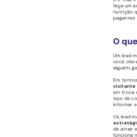
faça um 
nutrição 
pagantes 
O que
Um lead m
você ofer
alguém, g
Em termos
visitante
em troca 
tipo de co
informar 
Os lead m
estratégi
de atrair 
funciona n