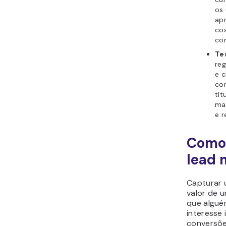
os
ap
co
co
Te
reg
e 
com
tí
ma
e r
Como 
lead 
Capturar 
valor de 
que algué
interesse 
conversõe