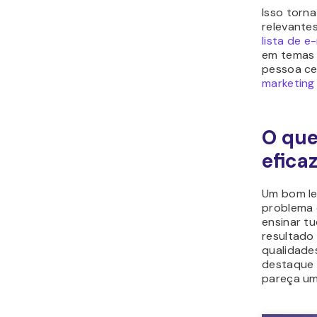
Isso torn
relevante
lista de e
em temas e
pessoa ce
marketing
O que
efica
Um bom le
problema 
ensinar tu
resultado
qualidade
destaque 
pareça uma