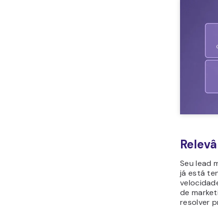
Relevâ
Seu lead 
já está te
velocidad
de market
resolver 