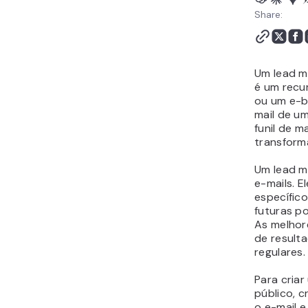
um lead magnet
Share:
Um lead m
é um recu
ou um e-b
mail de um
funil de m
transform
Um lead m
e-mails. E
específic
futuras p
As melhor
de result
regulares.
Para criar
público, c
o e-mail 