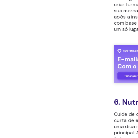
criar form
sua marca
após a in
com base 
um só luga
6. Nut
Cuide de 
curta de 
uma dica 
principal