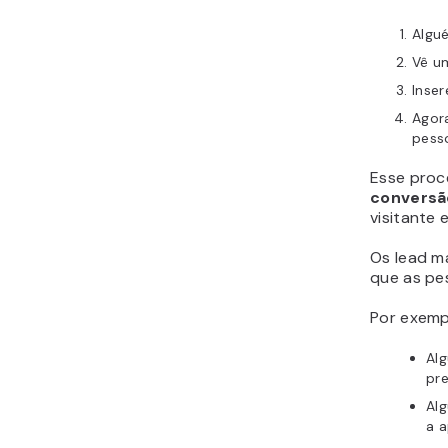
Algué
Vê u
Inser
Agor
pess
Esse pro
conversã
visitante 
Os lead m
que as pe
Por exemp
Al
pr
Al
a 