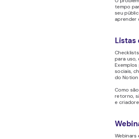
O problem
tempo par
seu públic
aprender 
Listas
Checklist
para uso,
Exemplos 
sociais, c
do Notion
Como são 
retorno, s
e criador
Webina
Webinars 