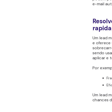
e-mail au
Resolv
rapid
Um lead m
e oferece
sobrecarr
sendo usa
aplicar e 
Por exemp
Fr
Efi
Um lead m
chances d