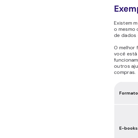
Exemp
Existem m
o mesmo ob
de dados 
O melhor 
você está
funcionam
outros aj
compras.
Formato
E-books 