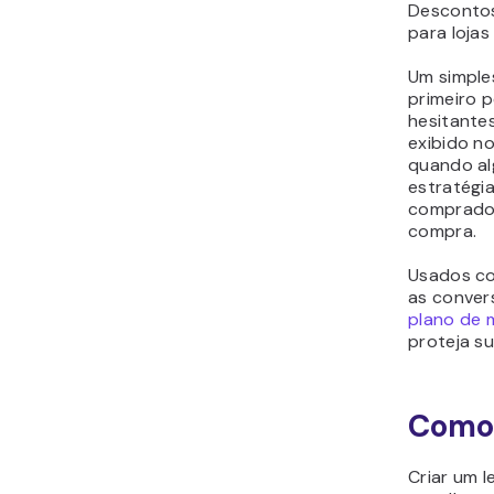
Descontos
para lojas 
Um simple
primeiro 
hesitante
exibido n
quando al
estratégia
comprador
compra.
Usados co
as conver
plano de 
proteja s
Como 
Criar um l