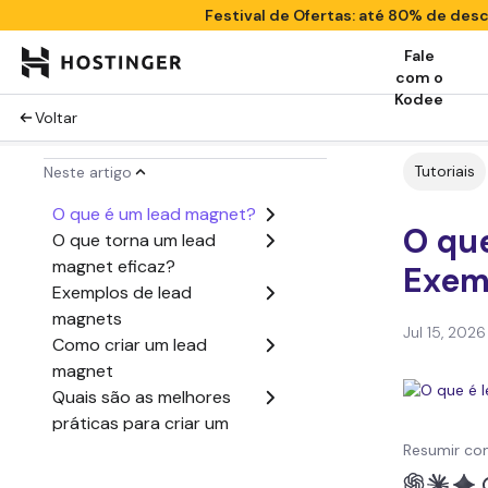
Festival de Ofertas: até 80% de de
Fale
com o
Kodee
Voltar
Tutoriais
Neste artigo
O que é um lead magnet?
O qu
O que torna um lead
magnet eficaz?
Exem
Exemplos de lead
magnets
Jul 15, 2026
Como criar um lead
magnet
Quais são as melhores
práticas para criar um
lead magnet?
Resumir co
Como aproveitar melhor