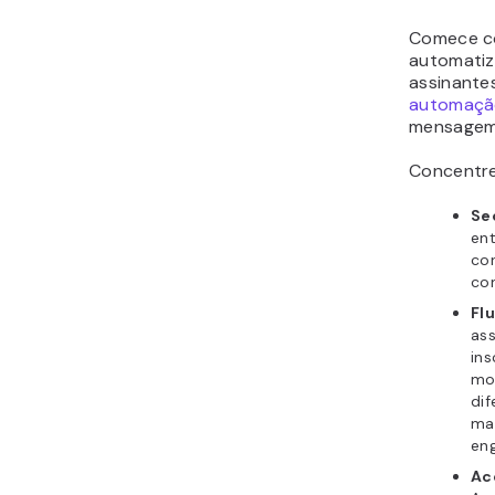
Comece co
automatiz
assinante
automação
mensagem 
Concentre-
Se
en
con
con
Fl
as
in
mo
dif
ma
en
Ac