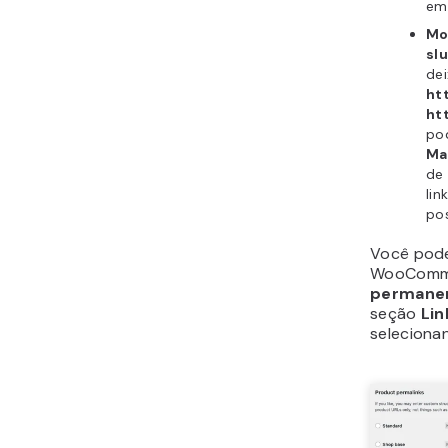
e
Mo
sl
dei
ht
ht
po
Ma
de
lin
po
Você pode
WooComm
permane
seção
Li
selecionan