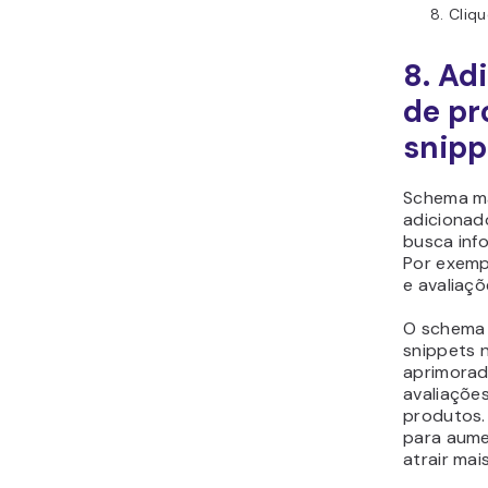
Cliq
8. Ad
de pr
snipp
Schema m
adicionad
busca inf
Por exempl
e avaliaçõ
O schema 
snippets 
aprimorad
avaliações
produtos.
para aume
atrair mais