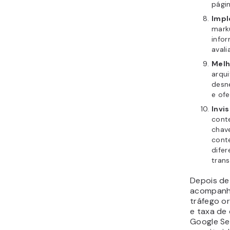
pági
Impl
mark
info
avali
Melh
arqui
desn
e ofe
Invi
cont
chave
conte
dife
trans
Depois de
acompanhe
tráfego o
e taxa de
Google Se