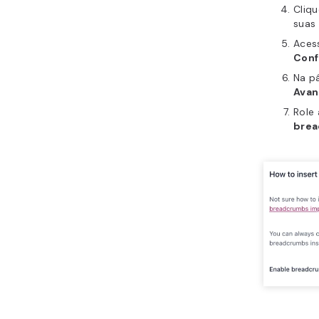
Cliq
suas 
Aces
Conf
Na p
Ava
Role 
brea