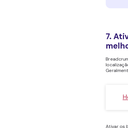
7. At
melho
Breadcrum
localizaçã
Geralment
Ativar os