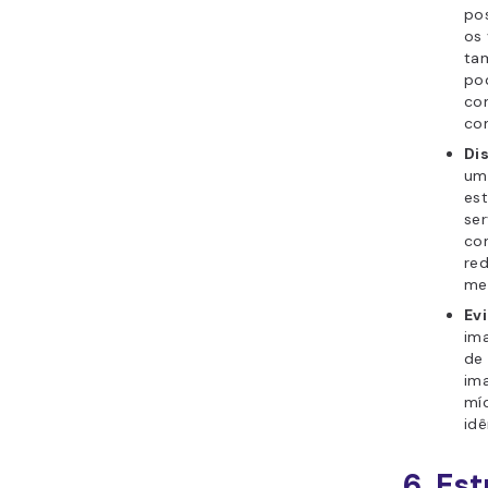
po
os 
ta
pod
co
com
Di
um
est
ser
co
re
me
Ev
ima
de 
ima
mí
id
6. Es