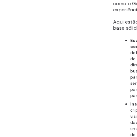
como o Go
experiênci
Aqui estã
base sóli
Es
co
def
de 
di
bu
pa
se
pa
par
In
cri
vis
da
end
de