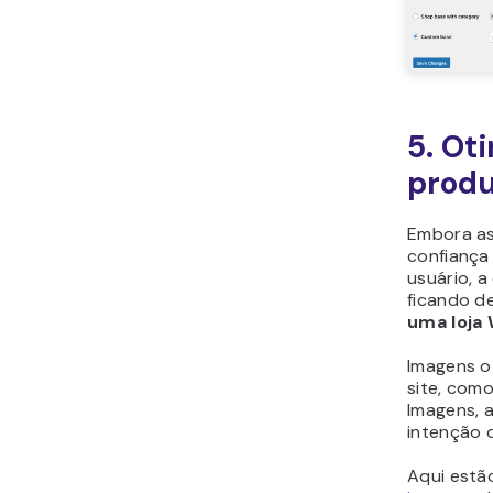
5. Ot
prod
Embora as
confiança 
usuário, 
ficando de
uma loj
Imagens o
site, com
Imagens, a
intenção 
Aqui estã