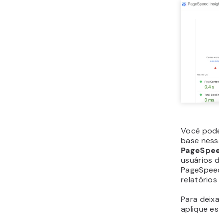
Você pode
base ness
PageSpee
usuários d
PageSpeed 
relatório
Para deix
aplique es