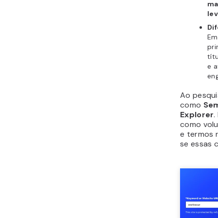
ma
le
Dif
Em
pri
tít
e a
en
Ao pesqui
como
Sem
Explorer
.
como volu
e termos 
se essas 