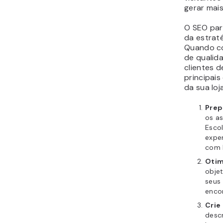
gerar mai
O SEO pa
da estraté
Quando c
de qualida
clientes d
principai
da sua loj
Prep
os as
Esco
exper
com 
Otim
objet
seus
enco
Crie
descr