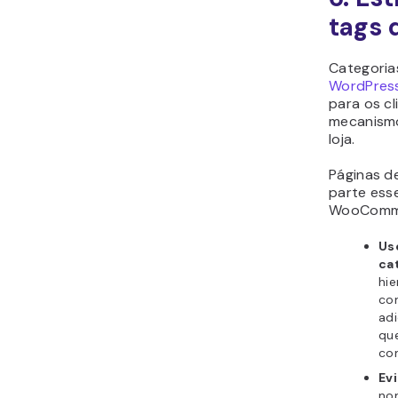
tags 
Categoria
WordPres
para os cl
mecanismo
loja.
Páginas d
parte ess
WooCommer
Us
ca
hie
com
ad
qu
co
Ev
no