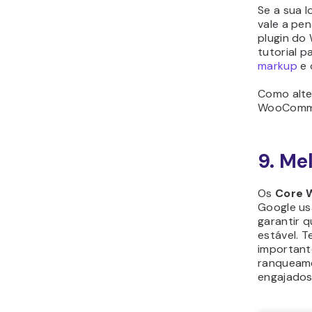
Se a sua l
vale a pe
plugin do
tutorial 
markup
e 
Como alte
WooComme
9. Me
Os
Core 
Google us
garantir q
estável. 
important
ranqueame
engajados