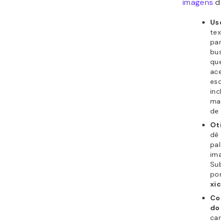
imagens
d
Us
tex
pa
bus
que
ac
esc
inc
ma
de
Ot
dê 
pa
im
Su
po
xi
Co
do 
ca