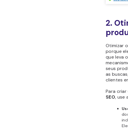
2. Oti
prod
Otimizar 
porque
el
que leva 
mecanismo
seus prod
as buscas
clientes e
Para cria
SEO
, use 
Us
dos
inc
El