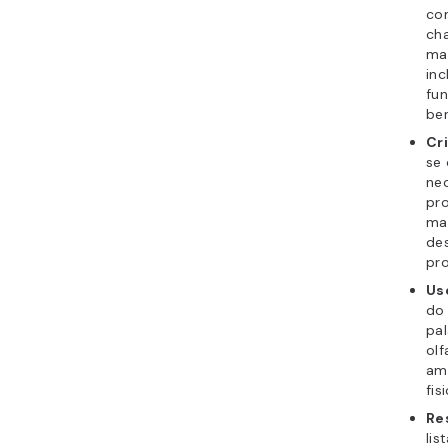
co
cha
mai
in
fun
ben
Cr
se
ne
pr
mai
des
pr
Us
do 
pal
olf
amb
fi
Re
lis