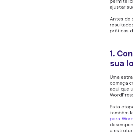
permite id
ajustar s
Antes de 
resultados
práticas
1. Co
sua 
Uma estra
começa co
aqui que 
WordPress
Esta etapa
também f
para Wor
desempenh
a estrutu