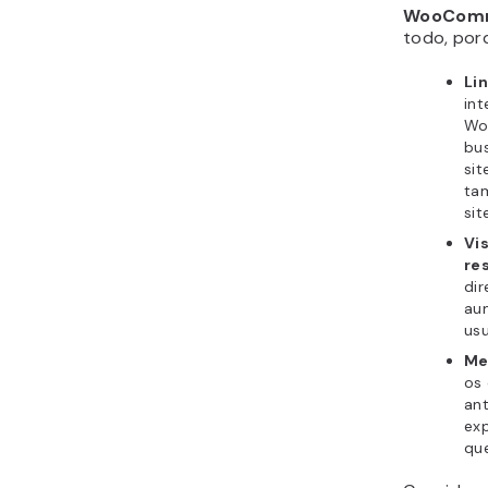
WooCom
todo, porq
Li
int
Wo
bus
sit
tam
sit
Vi
res
dir
aum
usu
Me
os 
ant
exp
qu