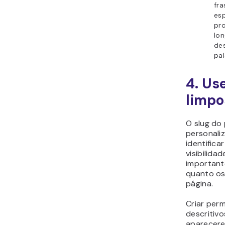
fra
es
pro
lon
de
pal
4. Us
limpo
O slug d
personali
identifica
visibilid
important
quanto os
página.
Criar perm
descritiv
aparecere