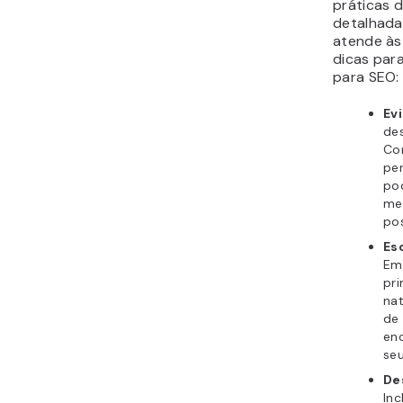
práticas 
detalhada
atende às
dicas para
para SEO:
Ev
des
Co
per
po
me
po
Es
Emb
pri
nat
de
enc
se
De
Inc