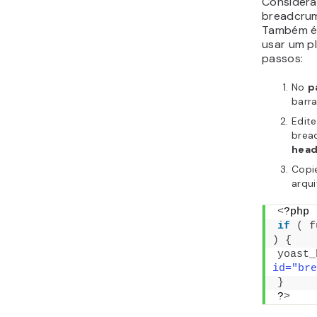
Consideran
breadcrum
Também é 
usar um p
passos:
No
p
barra
Edit
brea
head
Copie
arqui
<
?php
if
(
f
)
{
yoast_
id="bre
}
?
>