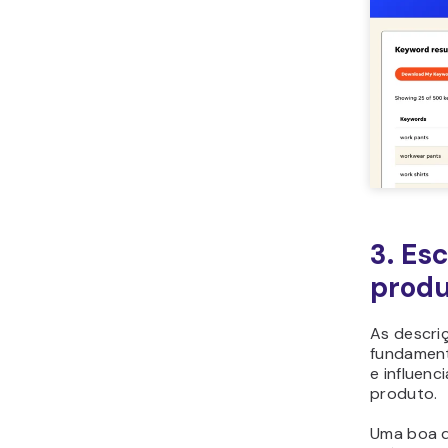
3. Es
produ
As descri
fundament
e influen
produto.
Uma boa d