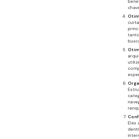
bene
chave
Otim
curta
princ
tant
busc
Otim
arqui
utili
comp
exper
Orga
Estru
categ
nave
ranq
Conf
Eles 
dentr
inter