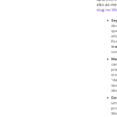
são as mel
slug no W
Se
dev
qu
efi
Po
tr
c
Ma
car
pr
st
“de
qua
des
De
um
pro
Wo