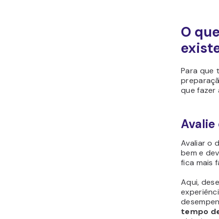
O que
exist
Para que 
preparaçã
que fazer
Avalie
Avaliar o
bem e deve
fica mais 
Aqui, des
experiênci
desempen
tempo d