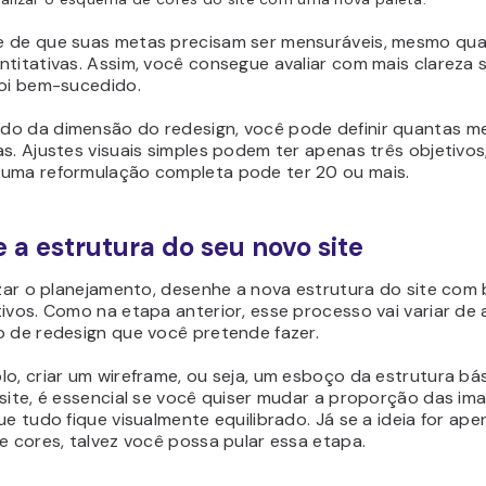
 de que suas metas precisam ser mensuráveis, mesmo qu
titativas. Assim, você consegue avaliar com mais clareza 
foi bem-sucedido.
o da dimensão do redesign, você pode definir quantas m
s. Ajustes visuais simples podem ter apenas três objetivos
uma reformulação completa pode ter 20 ou mais.
e a estrutura do seu novo site
izar o planejamento, desenhe a nova estrutura do site com
tivos. Como na etapa anterior, esse processo vai variar de
o de redesign que você pretende fazer.
o, criar um wireframe, ou seja, um esboço da estrutura bá
site, é essencial se você quiser mudar a proporção das im
ue tudo fique visualmente equilibrado. Já se a ideia for ape
e cores, talvez você possa pular essa etapa.