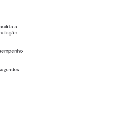
cilita a
rmulação
desempenho
segundos.