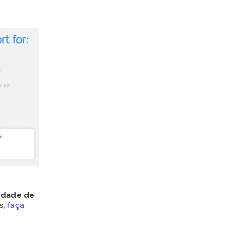
idade de
os,
faça