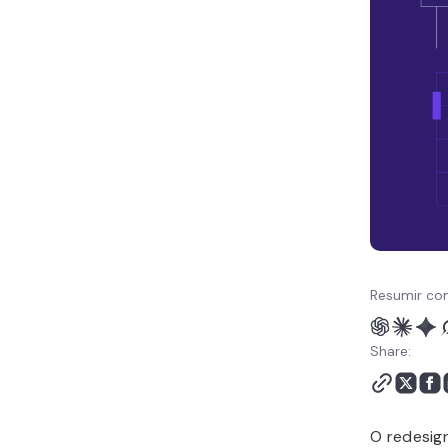
Perguntas frequentes
(FAQ) redesign de site
WordPress
Resumir co
Share:
O redesig