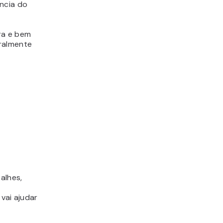
ência do
ra e bem
eralmente
alhes,
vai ajudar