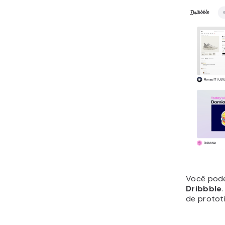
Você pode
Dribbble
de proto