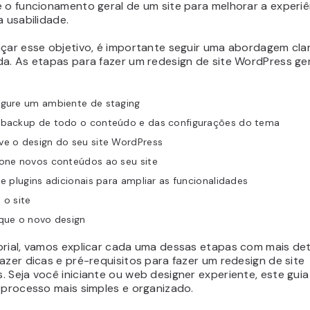
e o funcionamento geral de um site para melhorar a experi
a usabilidade.
nçar esse objetivo, é importante seguir uma abordagem cla
da. As etapas para fazer um redesign de site WordPress g
igure um ambiente de staging
 backup de todo o conteúdo e das configurações do tema
ve o design do seu site WordPress
ione novos conteúdos ao seu site
le plugins adicionais para ampliar as funcionalidades
 o site
ique o novo design
orial, vamos explicar cada uma dessas etapas com mais det
azer dicas e pré-requisitos para fazer um redesign de site
 Seja você iniciante ou web designer experiente, este guia 
 processo mais simples e organizado.