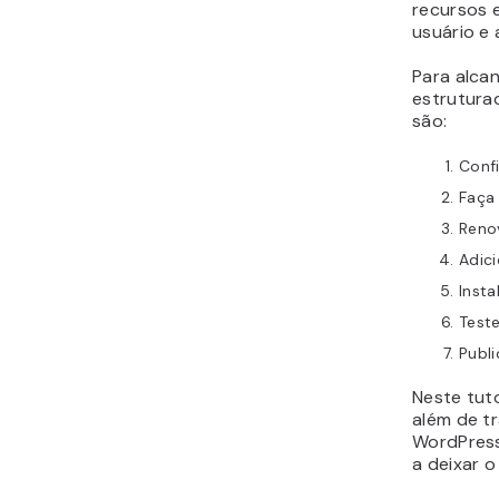
recursos 
usuário e 
Para alca
estrutura
são:
Conf
Faça
Reno
Adic
Insta
Teste
Publ
Neste tut
além de tr
WordPress.
a deixar o