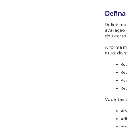
Defina
Definir me
avaliação
deu certo
A forma m
atual do s
Re
Red
Au
Red
Você tamb
Alt
Adi
Atu