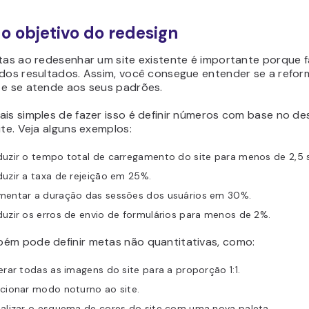
 o objetivo do redesign
tas ao redesenhar um site existente é importante porque fa
 dos resultados. Assim, você consegue entender se a refo
 e se atende aos seus padrões.
ais simples de fazer isso é definir números com base no 
ite. Veja alguns exemplos:
duzir o tempo total de carregamento do site para menos de 2,5 
uzir a taxa de rejeição em 25%.
mentar a duração das sessões dos usuários em 30%.
uzir os erros de envio de formulários para menos de 2%.
ém pode definir metas não quantitativas, como:
erar todas as imagens do site para a proporção 1:1.
cionar modo noturno ao site.
alizar o esquema de cores do site com uma nova paleta.