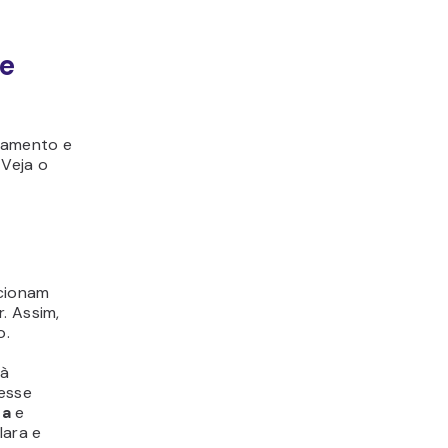
te
jamento e
. Veja o
ncionam
. Assim,
o.
 à
 esse
na
e
lara e