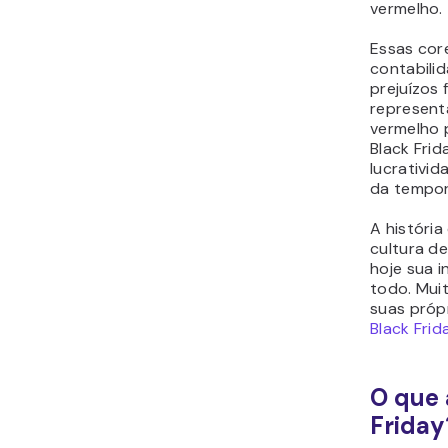
vermelho.
Essas cor
contabilid
prejuízos 
represent
vermelho 
Black Fri
lucrativid
da tempor
A história
cultura d
hoje sua 
todo. Mui
suas próp
Black Frid
O que 
Friday