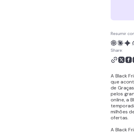
Resumir co
Share:
A Black F
que acont
de Graças
pelos gran
online, a 
temporada
milhões d
ofertas.
A Black F