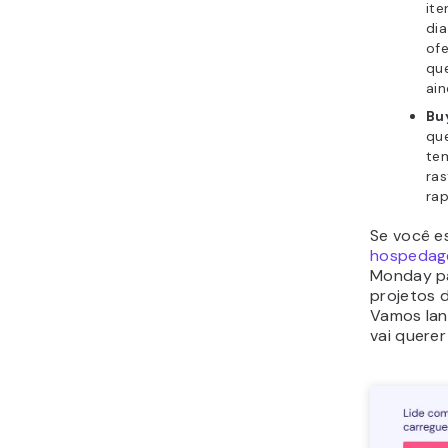
ite
dia
ofe
qu
ain
Bu
que
tem
ras
ra
Se você e
hospedage
Monday par
projetos d
Vamos lan
vai querer