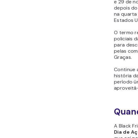
e 29 de n
depois do
na quarta
Estados U
O termo r
policiais 
para desc
pelas com
Graças.
Continue a
história d
período ú
aproveitá
Quand
A Black F
Dia de A