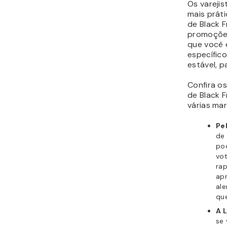
Os vareji
mais práti
de Black F
promoções
que você 
específic
estável, p
Confira os
de Black 
várias mar
Pe
de 
po
vot
ra
ap
ale
que
A 
se