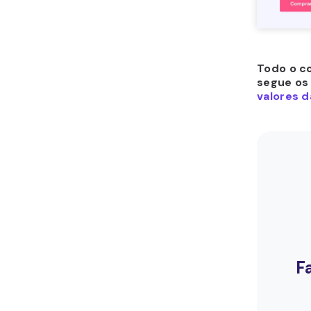
Todo o co
segue os
valores d
F