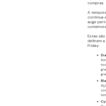
compras.
A tempora
continua 
auge pert
comemora
Estas são
definem a
Friday:
Di
fei
nos
gr
gra
Bl
Açã
com
te
Cy