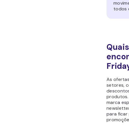
movime
todos 
Quais
encon
Frida
As oferta
setores, 
descontos
produtos.
marca espe
newslette
para ficar
promoçõe