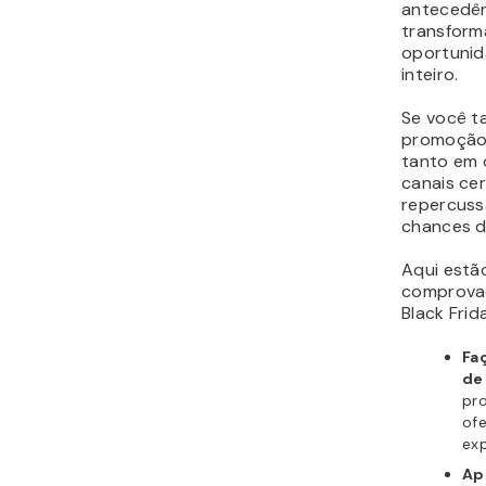
antecedên
transform
oportunid
inteiro.
Se você t
promoção 
tanto em 
canais cer
repercuss
chances d
Aqui estã
comprovad
Black Frid
Fa
de 
pr
ofe
exp
Ap