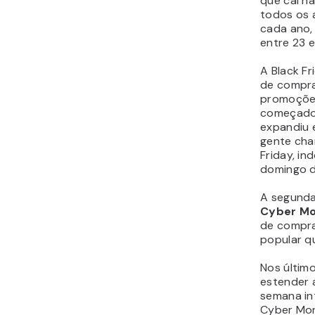
que cai n
todos os 
cada ano,
entre 23 
A Black F
de compra
promoçõe
começado 
expandiu 
gente cha
Friday, i
domingo 
A segunda
Cyber M
de compra
popular qu
Nos último
estender 
semana int
Cyber Mon