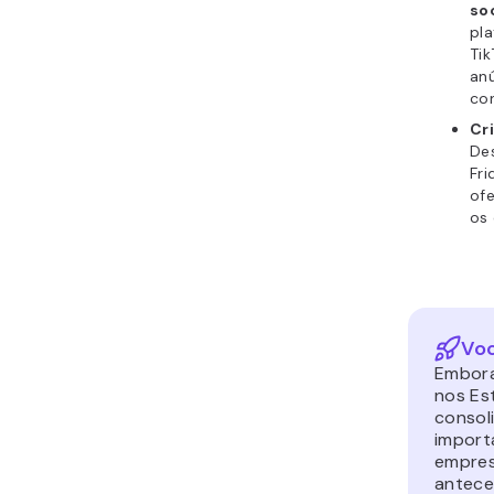
soc
pl
Tik
an
co
Cri
Des
Fri
ofe
os 
Voc
Embora
nos Est
consol
importa
empres
antece