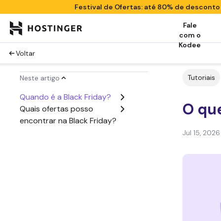
Festival de Ofertas: até 80% de descont
Fale
com o
Kodee
Voltar
Tutoriais
Neste artigo
Quando é a Black Friday?
O que
Quais ofertas posso
encontrar na Black Friday?
Jul 15, 2026