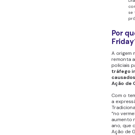
Di
com
se
pró
Por qu
Friday
A origem m
remonta ao
policiais
tráfego i
causados
Ação de 
Com o tem
a expressã
Tradicion
“no verme
aumento n
ano, que 
Ação de G