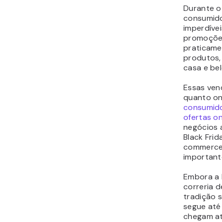
Durante o 
consumido
imperdíve
promoções
praticame
produtos,
casa e bel
Essas ven
quanto on
consumido
ofertas on
negócios a
Black Frid
commerce, 
importante
Embora a 
correria d
tradição 
segue até
chegam at