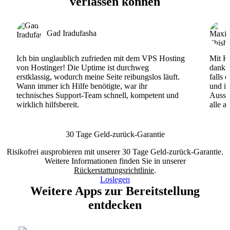
verlassen können
Gad Iradufasha
Ich bin unglaublich zufrieden mit dem VPS Hosting
Mit Ho
von Hostinger! Die Uptime ist durchweg
dank d
erstklassig, wodurch meine Seite reibungslos läuft.
falls 
Wann immer ich Hilfe benötigte, war ihr
und ih
technisches Support-Team schnell, kompetent und
Ausse
wirklich hilfsbereit.
alle a
30 Tage Geld-zurück-Garantie
Risikofrei ausprobieren mit unserer 30 Tage Geld-zurück-Garantie.
Weitere Informationen finden Sie in unserer
Rückerstattungsrichtlinie
.
Loslegen
Weitere Apps zur Bereitstellung
entdecken