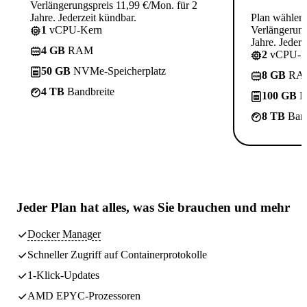
Verlängerungspreis 11,99 €/Mon. für 2
Jahre. Jederzeit kündbar.
Plan wählen
1
vCPU-Kern
Verlängerung
Jahre. Jederz
4 GB
RAM
2
vCPU-K
50 GB
NVMe-Speicherplatz
8 GB
RA
4 TB
Bandbreite
100 GB
N
8 TB
Band
Jeder Plan hat
alles, was Sie brauchen
und mehr
Docker Manager
Schneller Zugriff auf Containerprotokolle
1-Klick-Updates
AMD EPYC-Prozessoren