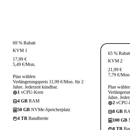
69 % Rabatt
KVM 1
65 % Rabat
17,99
€
KVM 2
5,49
€
/Mon.
21,99
€
7,79
€
/Mon
Plan wählen
Verlängerungspreis 11,99 €/Mon. für 2
Jahre. Jederzeit kündbar.
Plan wähle
1
vCPU-Kern
Verlängerun
Jahre. Jeder
4 GB
RAM
2
vCPU-
50 GB
NVMe-Speicherplatz
8 GB
R
4 TB
Bandbreite
100 GB
N
8 TB
Ban