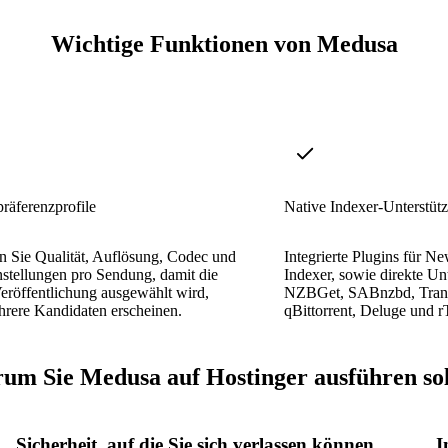
Wichtige Funktionen von Medusa
präferenzprofile
Native Indexer-Unterstüt
n Sie Qualität, Auflösung, Codec und
Integrierte Plugins für 
stellungen pro Sendung, damit die
Indexer, sowie direkte Un
Veröffentlichung ausgewählt wird,
NZBGet, SABnzbd, Trans
rere Kandidaten erscheinen.
qBittorrent, Deluge und r
um Sie Medusa auf Hostinger ausführen sol
Sicherheit, auf die Sie sich verlassen können
I