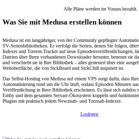
Alle Pläne werden im Voraus bezahlt. 
Was Sie mit Medusa erstellen können
Medusa ist ein langjähriger, von der Community gepflegter Automatis
TV-Serienbibliotheken. Er verfolgt die Serien, denen Sie folgen, übe
Indexer und Torrent-Tracker auf neue Episodenveröffentlichungen, lä
Dateien über Ihren vorhandenen Downloader herunter, benennt sie da
und verschiebt sie in Ihre Bibliothek – alles gesteuert über eine ausgef
Weboberfläche, die von SickBeard und SickChill inspiriert ist.
Das Selbst-Hosting von Medusa auf einem VPS sorgt dafür, dass Ihr
Automatisierung rund um die Uhr läuft, sodass Episoden Minuten nac
Veröffentlichung in Ihrer Bibliothek erscheinen. Es lässt sich nahtlos m
Emby und dem gesamten Servarr-Ökosystem koppeln und funktioniert
Plugins mit praktisch jedem Newznab- und Torznab-Indexer.
Loslegen