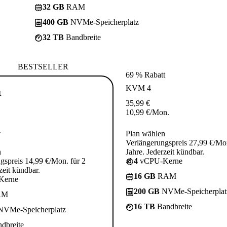
32 GB
RAM
400 GB
NVMe-Speicherplatz
32 TB
Bandbreite
BESTSELLER
69 % Rabatt
KVM 4
t
35,99
€
10,99
€
/Mon.
.
Plan wählen
Verlängerungspreis 27,99 €/Mon
n
Jahre. Jederzeit kündbar.
gspreis 14,99 €/Mon. für 2
4
vCPU-Kerne
zeit kündbar.
16 GB
RAM
Kerne
200 GB
NVMe-Speicherplat
AM
16 TB
Bandbreite
VMe-Speicherplatz
dbreite