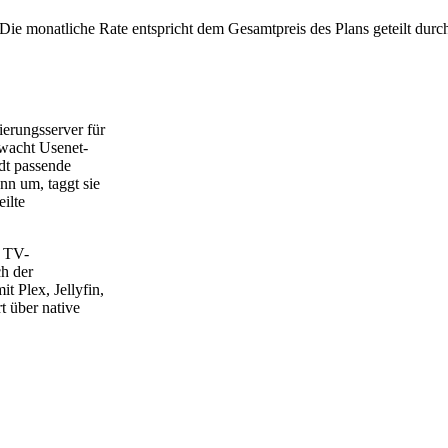
Die monatliche Rate entspricht dem Gesamtpreis des Plans geteilt durc
ierungsserver für
rwacht Usenet-
dt passende
nn um, taggt sie
eilte
e TV-
h der
it Plex, Jellyfin,
 über native