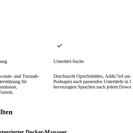
zung
Untertitel-Suche
Newznab- und Torznab-
Durchsucht OpenSubtitles, Addic7ed und
terstützung für
Podnapisi nach passenden Untertiteln in I
mission,
bevorzugten Sprachen nach jedem Downl
Torrent.
lten
ntegrierter Docker-Manager