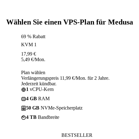
Wählen Sie einen VPS-Plan für Medusa
69 % Rabatt
KVM 1
17,99
€
5,49
€
/Mon.
Plan wählen
Verlängerungspreis 11,99 €/Mon. für 2 Jahre.
Jederzeit kündbar.
1
vCPU-Kern
4 GB
RAM
50 GB
NVMe-Speicherplatz
4 TB
Bandbreite
BESTSELLER