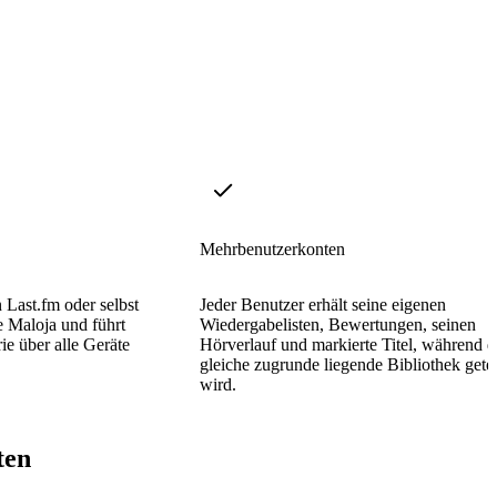
Mehrbenutzerkonten
 Last.fm oder selbst
Jeder Benutzer erhält seine eigenen
e Maloja und führt
Wiedergabelisten, Bewertungen, seinen
rie über alle Geräte
Hörverlauf und markierte Titel, während d
gleiche zugrunde liegende Bibliothek getei
wird.
ten