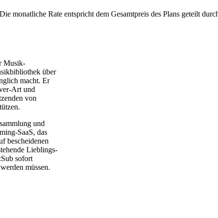
Die monatliche Rate entspricht dem Gesamtpreis des Plans geteilt durc
er Musik-
sikbibliothek über
nglich macht. Er
over-Art und
utzenden von
tützen.
iksammlung und
eaming-SaaS, das
uf bescheidenen
tehende Lieblings-
Sub sofort
n werden müssen.