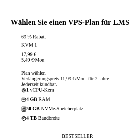
Wählen Sie einen VPS-Plan für LMS
69 % Rabatt
KVM 1
17,99
€
5,49
€
/Mon.
Plan wählen
Verlängerungspreis 11,99 €/Mon. für 2 Jahre.
Jederzeit kündbar.
1
vCPU-Kern
4 GB
RAM
50 GB
NVMe-Speicherplatz
4 TB
Bandbreite
BESTSELLER