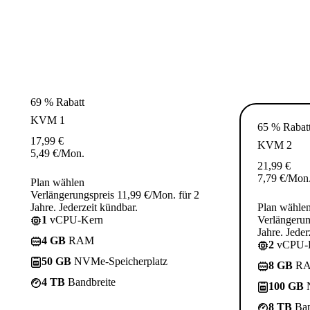
69 % Rabatt
KVM 1
65 % Rabat
17,99
€
KVM 2
5,49
€
/Mon.
21,99
€
7,79
€
/Mon
Plan wählen
Verlängerungspreis 11,99 €/Mon. für 2
Jahre. Jederzeit kündbar.
Plan wähle
1
vCPU-Kern
Verlängerun
Jahre. Jeder
4 GB
RAM
2
vCPU-
50 GB
NVMe-Speicherplatz
8 GB
R
4 TB
Bandbreite
100 GB
N
8 TB
Ban