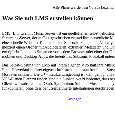
Alle Pläne werden im Voraus bezahlt. 
Was Sie mit LMS erstellen können
LMS (Lightweight Music Server) ist ein quelloffener, selbst gehostet
Streaming-Server, der in C++ geschrieben ist und Ihre persönliche Mu
eine schnelle Weboberfläche und eine Subsonic-kompatible API zugä
indiziert einen Ordner mit Audiodateien, extrahiert Metadaten und C
ermöglicht Ihnen das Streamen von jedem Browser oder einer der D
mobilen und Desktop-Apps, die bereits das Subsonic-Protokoll unters
Das Selbst-Hosting von LMS auf Ihrem eigenen VPS hält Ihre Mus
Ihren Hörverlauf in Ihrer eigenen Infrastruktur, anstatt bei einem Str
Hördaten sammelt. Die C++-Laufzeitumgebung ist klein genug, um a
VPS-Plänen Platz zu finden, und die Subsonic-API bedeutet, dass bes
Clients wie substreamer, DSub, Symfonium, Sublime Music und play:
funktionieren, ohne dass benutzerdefinierte Integrationen geschriebe
Loslegen