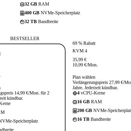
32 GB
RAM
400 GB
NVMe-Speicherplatz
32 TB
Bandbreite
BESTSELLER
69 % Rabatt
KVM 4
t
35,99
€
10,99
€
/Mon.
.
Plan wählen
Verlängerungspreis 27,99 €/Mon
n
Jahre. Jederzeit kündbar.
gspreis 14,99 €/Mon. für 2
4
vCPU-Kerne
zeit kündbar.
16 GB
RAM
Kerne
200 GB
NVMe-Speicherplat
AM
16 TB
Bandbreite
VMe-Speicherplatz
dbreite