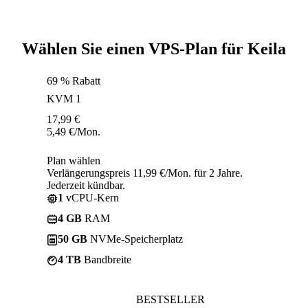
Wählen Sie einen VPS-Plan für Keila
69 % Rabatt
KVM 1
17,99
€
5,49
€
/Mon.
Plan wählen
Verlängerungspreis 11,99 €/Mon. für 2 Jahre.
Jederzeit kündbar.
1
vCPU-Kern
4 GB
RAM
50 GB
NVMe-Speicherplatz
4 TB
Bandbreite
BESTSELLER