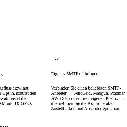
ng
Eigenes SMTP mitbringen
gsfluss erzwingt
Verbinden Sie einen beliebigen SMTP-
 Opt-in, schützt den
Anbieter — SendGrid, Mailgun, Postmark
währleistet die
AWS SES oder Ihren eigenen Postfix — 
PAM und DSGVO.
übernehmen Sie die Kontrolle über
Zustellbarkeit und Absenderreputation.