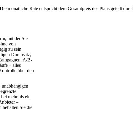
Die monatliche Rate entspricht dem Gesamtpreis des Plans geteilt durc
rm, mit der Sie
 ohne von
gig zu sein.
itigen Durchsatz,
e Kampagnen, A/B-
ufe – alles
Kontrolle über den
n, unabhängigen
egrenzte
bei mehr als ein
Anbieter –
 behalten Sie die