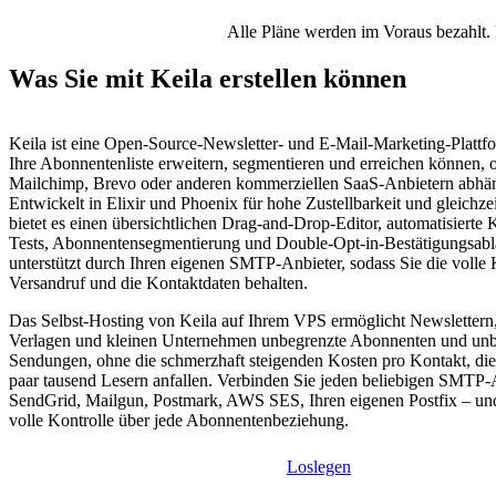
Alle Pläne werden im Voraus bezahlt. 
Was Sie mit Keila erstellen können
Keila ist eine Open-Source-Newsletter- und E-Mail-Marketing-Plattfo
Ihre Abonnentenliste erweitern, segmentieren und erreichen können,
Mailchimp, Brevo oder anderen kommerziellen SaaS-Anbietern abhän
Entwickelt in Elixir und Phoenix für hohe Zustellbarkeit und gleichze
bietet es einen übersichtlichen Drag-and-Drop-Editor, automatisiert
Tests, Abonnentensegmentierung und Double-Opt-in-Bestätigungsablä
unterstützt durch Ihren eigenen SMTP-Anbieter, sodass Sie die volle 
Versandruf und die Kontaktdaten behalten.
Das Selbst-Hosting von Keila auf Ihrem VPS ermöglicht Newsletter
Verlagen und kleinen Unternehmen unbegrenzte Abonnenten und unb
Sendungen, ohne die schmerzhaft steigenden Kosten pro Kontakt, die 
paar tausend Lesern anfallen. Verbinden Sie jeden beliebigen SMTP-
SendGrid, Mailgun, Postmark, AWS SES, Ihren eigenen Postfix – und
volle Kontrolle über jede Abonnentenbeziehung.
Loslegen