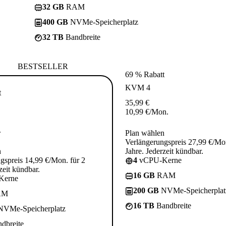
32 GB
RAM
400 GB
NVMe-Speicherplatz
32 TB
Bandbreite
BESTSELLER
69 % Rabatt
KVM 4
t
35,99
€
10,99
€
/Mon.
.
Plan wählen
Verlängerungspreis 27,99 €/Mon
n
Jahre. Jederzeit kündbar.
gspreis 14,99 €/Mon. für 2
4
vCPU-Kerne
zeit kündbar.
16 GB
RAM
Kerne
200 GB
NVMe-Speicherplat
AM
16 TB
Bandbreite
VMe-Speicherplatz
dbreite