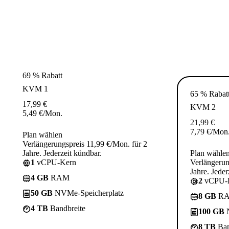
69 % Rabatt
KVM 1
65 % Rabat
17,99
€
KVM 2
5,49
€
/Mon.
21,99
€
7,79
€
/Mon
Plan wählen
Verlängerungspreis 11,99 €/Mon. für 2
Jahre. Jederzeit kündbar.
Plan wähle
1
vCPU-Kern
Verlängerun
Jahre. Jeder
4 GB
RAM
2
vCPU-
50 GB
NVMe-Speicherplatz
8 GB
R
4 TB
Bandbreite
100 GB
N
8 TB
Ban