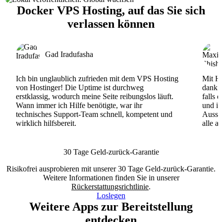
Docker VPS Hosting, auf das Sie sich
verlassen können
Gad Iradufasha
Ich bin unglaublich zufrieden mit dem VPS Hosting
Mit Ho
von Hostinger! Die Uptime ist durchweg
dank d
erstklassig, wodurch meine Seite reibungslos läuft.
falls 
Wann immer ich Hilfe benötigte, war ihr
und ih
technisches Support-Team schnell, kompetent und
Ausse
wirklich hilfsbereit.
alle a
30 Tage Geld-zurück-Garantie
Risikofrei ausprobieren mit unserer 30 Tage Geld-zurück-Garantie.
Weitere Informationen finden Sie in unserer
Rückerstattungsrichtlinie
.
Loslegen
Weitere Apps zur Bereitstellung
entdecken