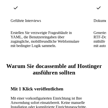
Geführte Interviews
Dokumen
Erstellen Sie verzweigte Frageabläufe in
Generier
YAML, die Benutzereingaben über
RTF-Doku
zugängliche, mobilfreundliche Webformulare
mithilfe
mit bedingter Logik sammeln.
mit autom
Warum Sie docassemble auf Hostinger
ausführen sollten
Mit 1 Klick veröffentlichen
Mit einer vorkonfigurierten Einrichtung ist Ihre
Anwendung sofort einsatzbereit. Keine manuelle
Installation oder komplizierte Einrichtungsschritte.