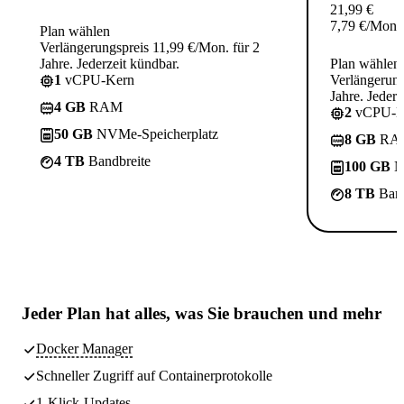
21,99
€
7,79
€
/Mon.
Plan wählen
Verlängerungspreis 11,99 €/Mon. für 2
Jahre. Jederzeit kündbar.
Plan wählen
1
vCPU-Kern
Verlängerung
Jahre. Jederz
4 GB
RAM
2
vCPU-K
50 GB
NVMe-Speicherplatz
8 GB
RA
4 TB
Bandbreite
100 GB
N
8 TB
Band
Jeder Plan hat
alles, was Sie brauchen
und mehr
Docker Manager
Schneller Zugriff auf Containerprotokolle
1-Klick-Updates