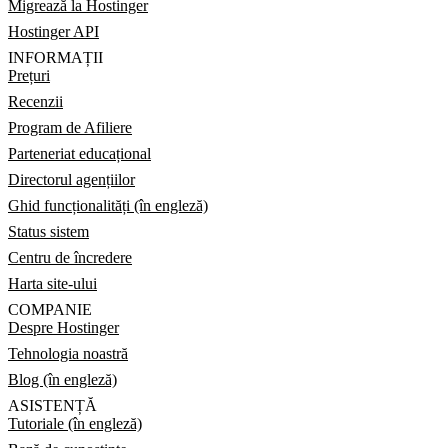
Migrează la Hostinger
Hostinger API
INFORMAȚII
Prețuri
Recenzii
Program de Afiliere
Parteneriat educațional
Directorul agențiilor
Ghid funcționalități (în engleză)
Status sistem
Centru de încredere
Harta site-ului
COMPANIE
Despre Hostinger
Tehnologia noastră
Blog (în engleză)
ASISTENȚĂ
Tutoriale (în engleză)