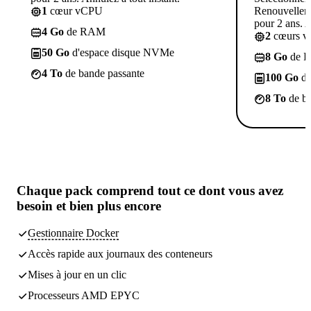
1
cœur vCPU
Renouvelleme
pour 2 ans. A
4 Go
de RAM
2
cœurs 
50 Go
d'espace disque NVMe
8 Go
de 
4 To
de bande passante
100 Go
d'
8 To
de ba
Chaque pack comprend
tout ce dont vous avez
besoin
et bien plus encore
Gestionnaire Docker
Accès rapide aux journaux des conteneurs
Mises à jour en un clic
Processeurs AMD EPYC