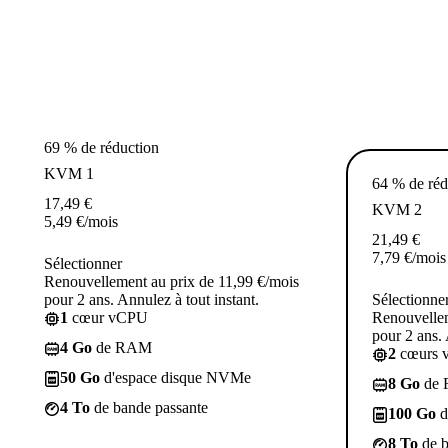
69 % de réduction
KVM 1
64 % de réd
17,49
€
KVM 2
5,49
€
/mois
21,49
€
7,79
€
/mois
Sélectionner
Renouvellement au prix de 11,99 €/mois
pour 2 ans. Annulez à tout instant.
Sélectionne
1
cœur vCPU
Renouvellem
pour 2 ans. 
4 Go
de RAM
2
cœurs 
50 Go
d'espace disque NVMe
8 Go
de
4 To
de bande passante
100 Go
d
8 To
de b