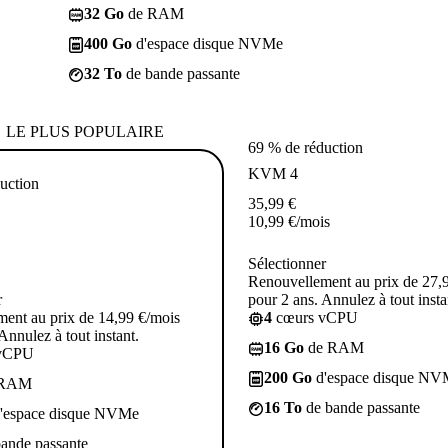
32 Go
de RAM
400 Go
d'espace disque NVMe
32 To
de bande passante
LE PLUS POPULAIRE
69 % de réduction
KVM 4
uction
35,99
€
10,99
€
/mois
Sélectionner
Renouvellement au prix de 27,
r
pour 2 ans. Annulez à tout insta
ent au prix de 14,99 €/mois
4
cœurs vCPU
Annulez à tout instant.
16 Go
de RAM
vCPU
200 Go
d'espace disque NV
 RAM
16 To
de bande passante
'espace disque NVMe
ande passante