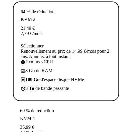
64 % de réduction
KVM 2
21,49
€
7,79
€
/mois
Sélectionner
Renouvellement au prix de 14,99 €/mois pour 2
ans. Annulez à tout instant.
2
cœurs vCPU
8 Go
de RAM
100 Go
d'espace disque NVMe
8 To
de bande passante
69 % de réduction
KVM 4
35,99
€