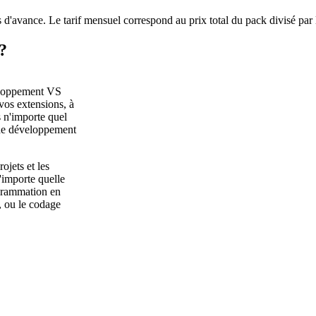
 d'avance. Le tarif mensuel correspond au prix total du pack divisé par
?
veloppement VS
vos extensions, à
s n'importe quel
 de développement
jets et les
n'importe quelle
ogrammation en
, ou le codage