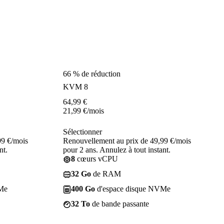
66 % de réduction
KVM 8
64,99
€
21,99
€
/mois
Sélectionner
99 €/mois
Renouvellement au prix de 49,99 €/mois
nt.
pour 2 ans. Annulez à tout instant.
8
cœurs vCPU
32 Go
de RAM
Me
400 Go
d'espace disque NVMe
32 To
de bande passante