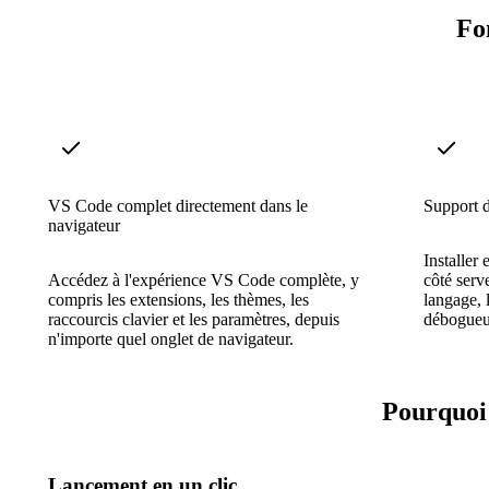
Fo
VS Code complet directement dans le
Support d
navigateur
Installer
Accédez à l'expérience VS Code complète, y
côté serv
compris les extensions, les thèmes, les
langage, l
raccourcis clavier et les paramètres, depuis
débogueu
n'importe quel onglet de navigateur.
Pourquoi 
Lancement en un clic