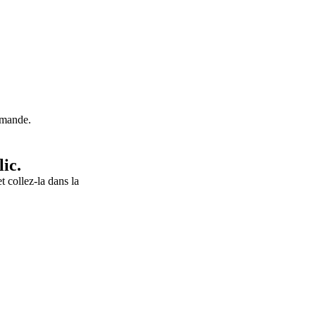
emande.
ic.
 collez-la dans la