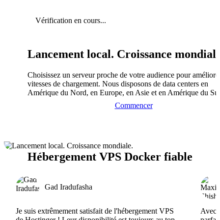
Vérification en cours...
Lancement local. Croissance mondiale
Choisissez un serveur proche de votre audience pour améliorer
vitesses de chargement. Nous disposons de data centers en
Amérique du Nord, en Europe, en Asie et en Amérique du Su
Commencer
Hébergement VPS Docker fiable
Gad Iradufasha
Je suis extrêmement satisfait de l'hébergement VPS
Avec H
de Hostinger ! Leur disponibilité est toujours au top,
parfai