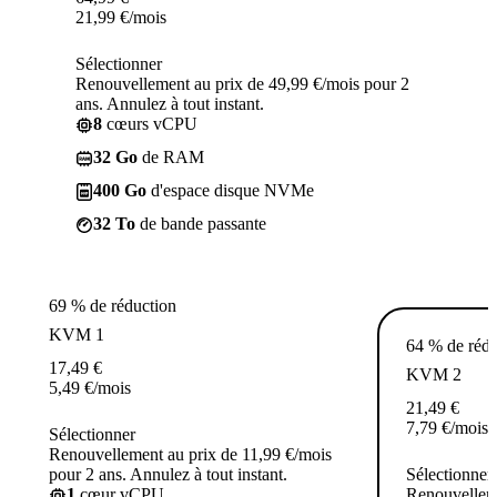
21,99
€
/mois
Sélectionner
Renouvellement au prix de 49,99 €/mois pour 2
ans. Annulez à tout instant.
8
cœurs vCPU
32 Go
de RAM
400 Go
d'espace disque NVMe
32 To
de bande passante
69 % de réduction
KVM 1
64 % de rédu
17,49
€
KVM 2
5,49
€
/mois
21,49
€
7,79
€
/mois
Sélectionner
Renouvellement au prix de 11,99 €/mois
pour 2 ans. Annulez à tout instant.
Sélectionner
1
cœur vCPU
Renouvelleme