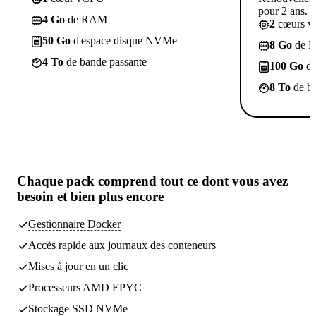
pour 2 ans. A
4 Go
de RAM
2
cœurs 
50 Go
d'espace disque NVMe
8 Go
de 
4 To
de bande passante
100 Go
d'
8 To
de ba
Chaque pack comprend
tout ce dont vous avez
besoin
et bien plus encore
Gestionnaire Docker
Accès rapide aux journaux des conteneurs
Mises à jour en un clic
Processeurs AMD EPYC
Stockage SSD NVMe