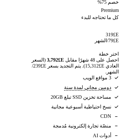
خصم 75%
Premium
كل ما تحتاجه للبدء
319
E£
E£
79
/الشهر
اختر خطة
احصل على 48 شهرًا مقابل
E£⁦3,792⁩
(السعر
العادي E£⁦15,312⁩). يتم التجديد بسعر E£⁦239⁩/
الشهر.
3 مواقع الويب
دومين مجاني لمدة سنة
مساحة تخزين SSD تبلغ 20GB
نسخ احتياطية أسبوعية مجانية
CDN
منصّة تجارة إلكترونية مُدمجة
أدوات AI