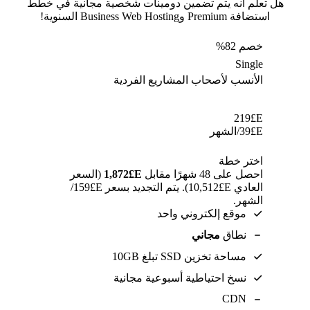
هل تعلم أنه يتم تضمين دومينات شخصية مجانية في خطط
استضافة Premium وBusiness Web Hosting السنوية!
خصم 82%
Single
الأنسب لأصحاب المشاريع الفردية
219
E£
E£
39
/الشهر
اختر خطة
احصل على 48 شهرًا مقابل
E£⁦1,872⁩
(السعر
العادي E£⁦10,512⁩). يتم التجديد بسعر E£⁦159⁩/
الشهر.
موقع إلكتروني واحد
نطاق
مجاني
مساحة تخزين SSD تبلغ 10GB
نسخ احتياطية أسبوعية مجانية
CDN