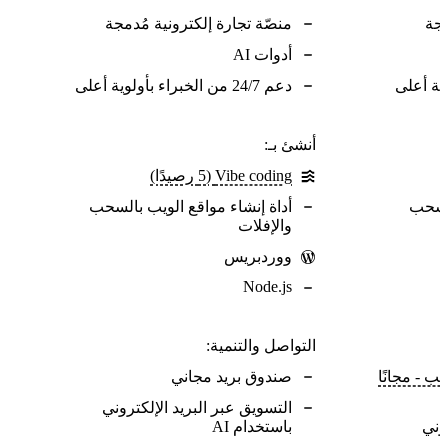
مجة
منصّة تجارة إلكترونية مُدمجة
أدوات AI
دعم 24/7 من الخبراء بأولوية أعلى
أنشئ بـ:
Vibe coding ‏(5 رصيدًا)
السحب
أداة إنشاء مواقع الويب بالسحب
والإفلات
ووردبريس
Node.js
التواصل والتنمية:
ب - مجانًا
صندوق بريد مجاني
التسويق عبر البريد الإلكتروني
وني
باستخدام AI