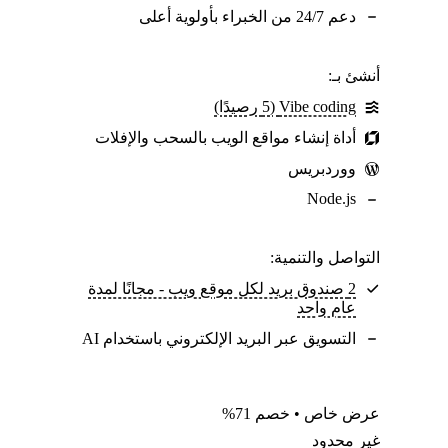
دعم 24/7 من الخبراء بأولوية أعلى
أنشئ بـ:
Vibe coding ‏(5 رصيدًا)
أداة إنشاء مواقع الويب بالسحب والإفلات
ووردبريس
Node.js
التواصل والتنمية:
2 صندوق بريد لكل موقع ويب - مجانًا لمدة
عام واحد
التسويق عبر البريد الإلكتروني باستخدام AI
عرض خاص • خصم 71%
غير محدود