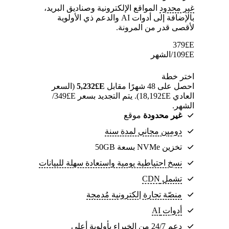
غير محدود
المواقع الإلكترونية وصناديق البريد،
بالإضافة إلى أدوات AI والدعم ذي الأولوية
لأقصى قدر من المرونة.
379
E£
E£
109
/الشهر
اختر خطة
احصل على 48 شهرًا مقابل
E£⁦5,232⁩
(السعر
العادي E£⁦18,192⁩). يتم التجديد بسعر E£⁦349⁩/
الشهر.
غير محدودة
موقع
دومين مجاني لمدة سنة
تخزين NVMe بسعة 50GB
نسخ احتياطية يومية واستعادة سهلة للبيانات
تشمل CDN
منصّة تجارة إلكترونية مُدمجة
أدوات AI
دعم 24/7 من الخبراء بأولوية أعلى