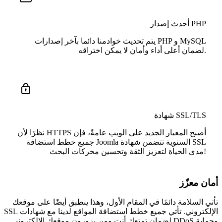
أحدث إصدار PHP
يتم تحديث خوادمنا دائما بآخر إصدارات PHP و MySQL
لضمان أعلى أداء وأمان لا يمكن اختراقه.
شهادة SSL/TLS
نظرًا لأن HTTPS أصبح المعيار الجديد على الويب عامةً، فإن
جميع خطط استضافة Joomla السنوية تتضمن شهادة SSL
مدى الحياة لتعزيز الثقة وتحسين محركات البحث!
أمان معزّز
تأتي السلامة دائمًا في المقام الأول، وهذا ينطبق أيضًا على موقعك
الإلكتروني. تأتي جميع خطط استضافة المواقع لدينا مع شهادات SSL
وحماية DDoS لضمان تمتعك أنت ومن يزورون موقعك الإلكتروني