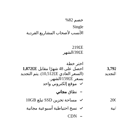
خصم 82%
Single
الأنسب لأصحاب المشاريع الفردية
219
E£
E£
39
/الشهر
اختر خطة
احصل على 48 شهرًا مقابل
E£⁦1,872⁩
E£⁦15,31⁩). يتم التجديد
(السعر العادي E£⁦10,512⁩). يتم التجديد
بسعر E£⁦159⁩/الشهر.
موقع إلكتروني واحد
نطاق
مجاني
مساحة تخزين SSD تبلغ 10GB
نية
نسخ احتياطية أسبوعية مجانية
CDN