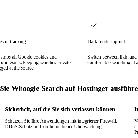
s or tracking
Dark mode support
trips all Google cookies and
Switch between light and 
from results, keeping searches private
comfortable searching at 
ged at the source.
ie Whoogle Search auf Hostinger ausführen
Sicherheit, auf die Sie sich verlassen können
I
Schützen Sie Ihre Anwendungen mit integrierter Firewall,
V
DDoS-Schutz und kontinuierlicher Überwachung.
e
P