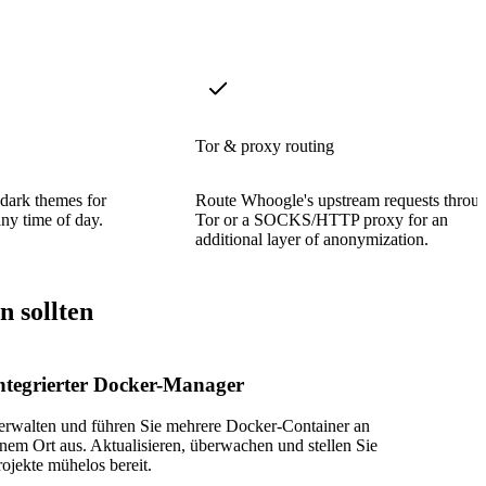
Tor & proxy routing
dark themes for
Route Whoogle's upstream requests throu
any time of day.
Tor or a SOCKS/HTTP proxy for an
additional layer of anonymization.
 sollten
ntegrierter Docker-Manager
erwalten und führen Sie mehrere Docker-Container an
inem Ort aus. Aktualisieren, überwachen und stellen Sie
rojekte mühelos bereit.