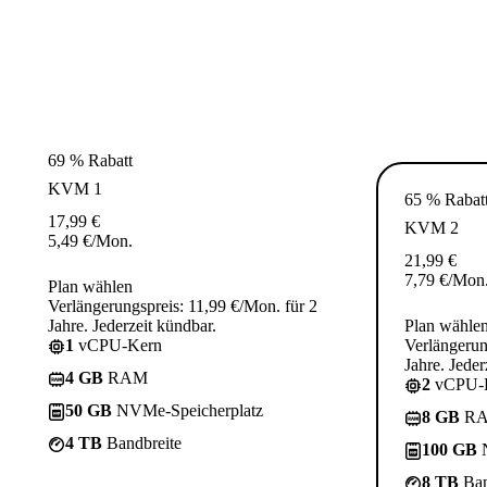
69 % Rabatt
KVM 1
65 % Rabat
17,99
€
KVM 2
5,49
€
/Mon.
21,99
€
7,79
€
/Mon
Plan wählen
Verlängerungspreis: 11,99 €/Mon. für 2
Jahre. Jederzeit kündbar.
Plan wähle
1
vCPU-Kern
Verlängerun
Jahre. Jeder
4 GB
RAM
2
vCPU-
50 GB
NVMe-Speicherplatz
8 GB
R
4 TB
Bandbreite
100 GB
N
8 TB
Ban