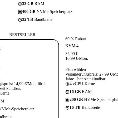
32 GB
RAM
400 GB
NVMe-Speicherplatz
32 TB
Bandbreite
BESTSELLER
69 % Rabatt
KVM 4
t
35,99
€
10,99
€
/Mon.
.
Plan wählen
Verlängerungspreis: 27,99 €/Mo
n
Jahre. Jederzeit kündbar.
gspreis: 14,99 €/Mon. für 2
4
vCPU-Kerne
zeit kündbar.
16 GB
RAM
Kerne
200 GB
NVMe-Speicherplat
AM
16 TB
Bandbreite
VMe-Speicherplatz
dbreite