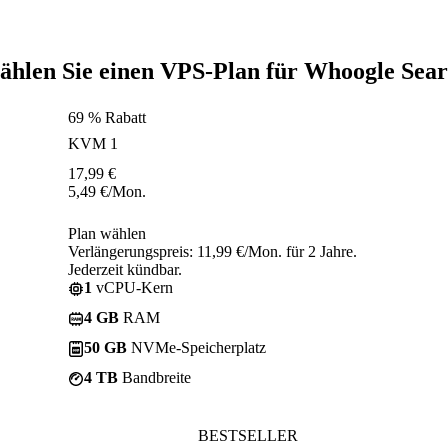
hlen Sie einen VPS-Plan für Whoogle Sea
69 % Rabatt
KVM 1
17,99
€
5,49
€
/Mon.
Plan wählen
Verlängerungspreis: 11,99 €/Mon. für 2 Jahre.
Jederzeit kündbar.
1
vCPU-Kern
4 GB
RAM
50 GB
NVMe-Speicherplatz
4 TB
Bandbreite
BESTSELLER