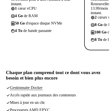
instant.
Renouvellem
1
cœur vCPU
13.99/mois p
instant.
4 Go
de RAM
2
cœurs 
50 Go
d'espace disque NVMe
8 Go
de 
4 To
de bande passante
100 Go
d'
8 To
de ba
Chaque plan comprend
tout ce dont vous avez
besoin
et bien plus encore
Gestionnaire Docker
Accès rapide aux journaux des conteneurs
Mises à jour en un clic
Processeurs AMD EPYC