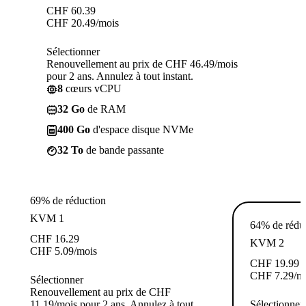
CHF
60.39
CHF
20.49
/mois
Sélectionner
Renouvellement au prix de CHF 46.49/mois
pour 2 ans. Annulez à tout instant.
8
cœurs vCPU
32 Go
de RAM
400 Go
d'espace disque NVMe
32 To
de bande passante
69% de réduction
KVM 1
64% de rédu
CHF
16.29
KVM 2
CHF
5.09
/mois
CHF
19.99
CHF
7.29
/m
Sélectionner
Renouvellement au prix de CHF
11.19/mois pour 2 ans. Annulez à tout
Sélectionner