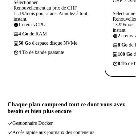
CHF
7.29
/m
Sélectionner
Renouvellement au prix de CHF
11.19/mois pour 2 ans. Annulez à tout
Sélectionner
instant.
Renouvellem
1
cœur vCPU
13.99/mois p
instant.
4 Go
de RAM
2
cœurs 
50 Go
d'espace disque NVMe
8 Go
de 
4 To
de bande passante
100 Go
d'
8 To
de ba
Chaque plan comprend
tout ce dont vous avez
besoin
et bien plus encore
Gestionnaire Docker
Accès rapide aux journaux des conteneurs