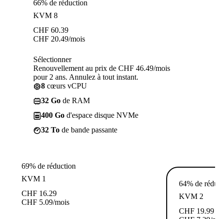
66% de réduction
KVM 8
CHF
60.39
CHF
20.49
/mois
Sélectionner
Renouvellement au prix de CHF 46.49/mois
pour 2 ans. Annulez à tout instant.
8
cœurs vCPU
32 Go
de RAM
400 Go
d'espace disque NVMe
32 To
de bande passante
69% de réduction
KVM 1
64% de rédu
CHF
16.29
KVM 2
CHF
5.09
/mois
CHF
19.99