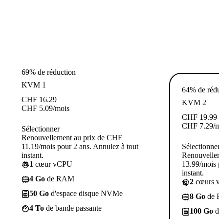
69% de réduction
KVM 1
64% de réd
CHF
16.29
KVM 2
CHF
5.09
/mois
CHF
19.99
CHF
7.29
/
Sélectionner
Renouvellement au prix de CHF
11.19/mois pour 2 ans. Annulez à tout
Sélectionne
instant.
Renouvelle
1
cœur vCPU
13.99/mois 
instant.
4 Go
de RAM
2
cœurs 
50 Go
d'espace disque NVMe
8 Go
de
4 To
de bande passante
100 Go
d