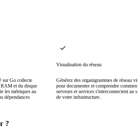
Visualisation du réseau
 sur Go collecte
Générez des organigrammes de réseau vis
la RAM et du disque
pour documenter et comprendre comment 
ie les métriques au
serveurs et services s'interconnectent au se
ans dépendances
de votre infrastructure.
r ?