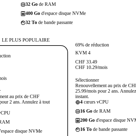
32 Go
de RAM
400 Go
d'espace disque NVMe
32 To
de bande passante
LE PLUS POPULAIRE
69% de réduction
KVM 4
uction
CHF
33.49
CHF
10.29
/mois
mois
Sélectionner
Renouvellement au prix de CH
r
25.99/mois pour 2 ans. Annulez
ment au prix de CHF
instant.
pour 2 ans. Annulez à tout
4
cœurs vCPU
16 Go
de RAM
vCPU
200 Go
d'espace disque NV
 RAM
16 To
de bande passante
'espace disque NVMe