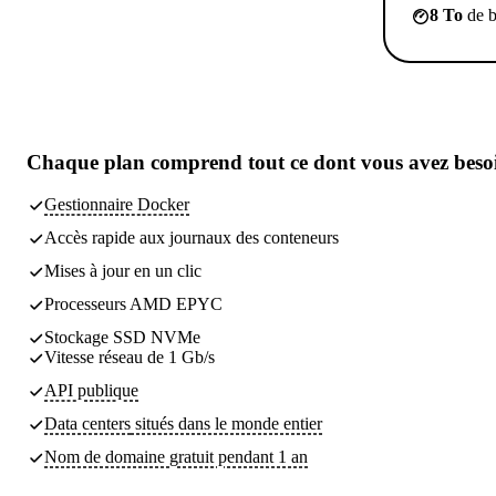
8 To
de b
Chaque plan comprend
tout ce dont vous avez beso
Gestionnaire Docker
Accès rapide aux journaux des conteneurs
Mises à jour en un clic
Processeurs AMD EPYC
Stockage SSD NVMe
Vitesse réseau de 1 Gb/s
API publique
Data centers
situés dans le monde entier
Nom de domaine gratuit pendant 1 an