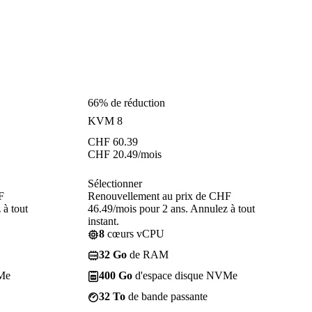
66% de réduction
KVM 8
CHF
60.39
CHF
20.49
/mois
Sélectionner
F
Renouvellement au prix de CHF
 à tout
46.49/mois pour 2 ans. Annulez à tout
instant.
8
cœurs vCPU
32 Go
de RAM
Me
400 Go
d'espace disque NVMe
32 To
de bande passante