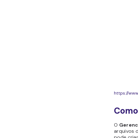
Conta de Email
Como Criar um Site pelo
Publicador de Sites do
cPanel
Como Fazer Backup do
Seu Site
Como Usar a Ferramenta
de Otimização de Site
Como Criar Uma Páginas
de Erro Personalizadas
Como Usar Proxy cPanel
Como Criar Uma Cron
https://ww
Job (Tarefa Cron)
Como Configurar
Como 
cPanel/WHM na VPS
Como Criar Uma Nova
Lista de Recursos no
O
Gerenc
arquivos 
WHM
pode criar