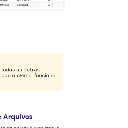
. Todas as outras
 que o cPanel funcione
e Arquivos
to de pastas à esquerda, e