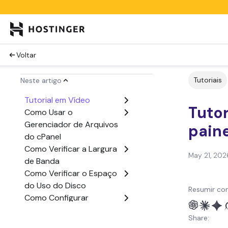
Voltar
Tutoriais
Neste artigo
Tutorial em Vídeo
Tutor
Como Usar o
Gerenciador de Arquivos
pain
do cPanel
Como Verificar a Largura
May 21, 202
de Banda
Como Verificar o Espaço
do Uso do Disco
Resumir co
Como Configurar
Autenticação de Dois
Share:
Fatores (A2F)