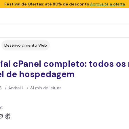
Festival de Ofertas: até 80% de desconto
Aproveite a oferta
Desenvolvimento Web
ial cPanel completo: todos os
el de hospedagem
6
/
Andrei L.
/
31 min de leitura
m: