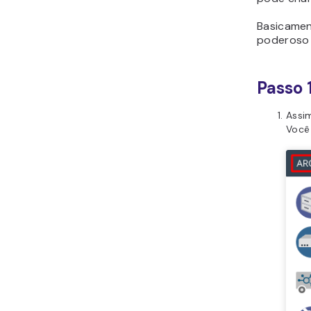
Como Transferir um
Backup Completo do
Basicamen
cPanel para VPS
poderoso 
Como Restaurar um
Backup de VPS com
Passo 
Usando cPanel/WHM
Conclusão
Assim
Você