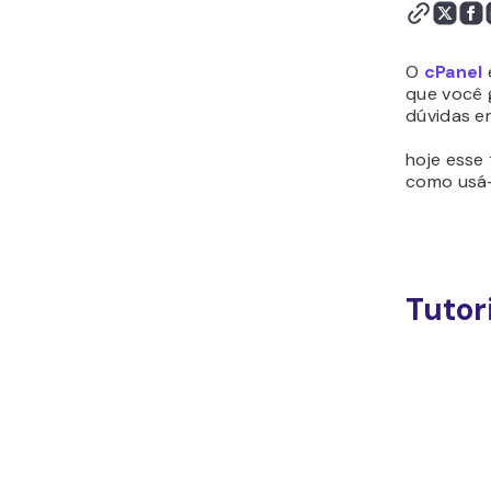
Passo 1 - Habilitar a
Autenticação de Dois
Fatores
O
cPanel
Como Criar um Domínio
que você 
dúvidas e
Adicional
Como Criar um
hoje esse
Subdomínio
como usá-
Como Estacionar um
Domínio
Como Editar a Zona de
DNS Usando o Editor de
Tutor
Zona de DNS
Como Adicionar um SRV
Record
Como Criar um Banco de
Dados MySQL
Como Usar a Função
Banco de Dados Remoto
Como Configurar uma