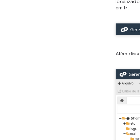
localizad
em
Ir
.
Além diss