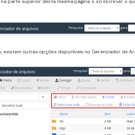
o na parte superior desta mesma página. É só escrever o q
o, existem outras opções disponíveis no Gerenciador de Ar