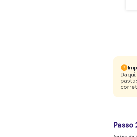
Imp
Daqui
pastas
corre
Passo 
Antes de 