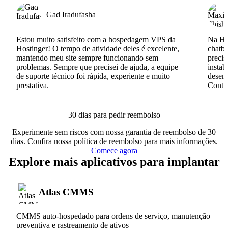
Gad Iradufasha
Estou muito satisfeito com a hospedagem VPS da
Na Hos
Hostinger! O tempo de atividade deles é excelente,
chatb
mantendo meu site sempre funcionando sem
precis
problemas. Sempre que precisei de ajuda, a equipe
instab
de suporte técnico foi rápida, experiente e muito
desenv
prestativa.
Conti
30 dias para pedir reembolso
Experimente sem riscos com nossa garantia de reembolso de 30
dias. Confira nossa
política de reembolso
para mais informações.
Comece agora
Explore mais aplicativos para implantar
Atlas CMMS
CMMS auto-hospedado para ordens de serviço, manutenção
preventiva e rastreamento de ativos