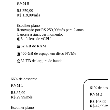
KVM 8
R$
359,99
R$
119,99
/mês
Escolher plano
Renovação por R$ 259,99/mês para 2 anos.
Cancele a qualquer momento.
8
núcleos de vCPU
32 GB
de RAM
400 GB
de espaço em disco NVMe
32 TB
de largura de banda
66% de desconto
KVM 1
61% de desc
R$
87,99
KVM 2
R$
29,99
/mês
R$
108,99
R$
42,99
/mê
Escolher plano