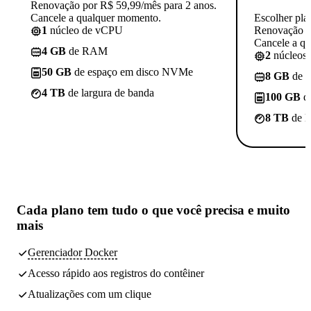
Renovação por R$ 59,99/mês para 2 anos.
Cancele a qualquer momento.
Escolher pla
1
núcleo de vCPU
Renovação p
Cancele a q
4 GB
de RAM
2
núcleos
50 GB
de espaço em disco NVMe
8 GB
de 
4 TB
de largura de banda
100 GB
d
8 TB
de l
Cada plano tem
tudo o que você precisa
e muito
mais
Gerenciador Docker
Acesso rápido aos registros do contêiner
Atualizações com um clique