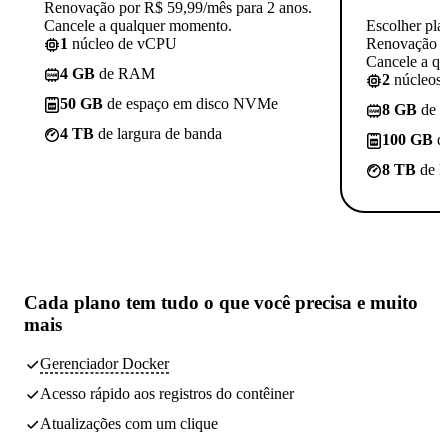
Renovação por R$ 59,99/mês para 2 anos.
Cancele a qualquer momento.
Escolher pla
1
núcleo de vCPU
Renovação p
Cancele a q
4 GB
de RAM
2
núcleos
50 GB
de espaço em disco NVMe
8 GB
de 
4 TB
de largura de banda
100 GB
d
8 TB
de l
Cada plano tem
tudo o que você precisa
e muito
mais
Gerenciador Docker
Acesso rápido aos registros do contêiner
Atualizações com um clique