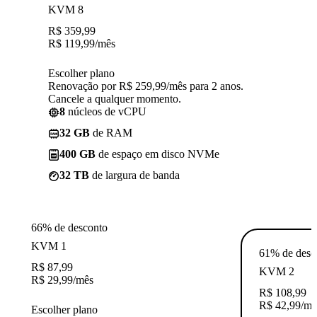
KVM 8
R$
359,99
R$
119,99
/mês
Escolher plano
Renovação por R$ 259,99/mês para 2 anos.
Cancele a qualquer momento.
8
núcleos de vCPU
32 GB
de RAM
400 GB
de espaço em disco NVMe
32 TB
de largura de banda
66% de desconto
KVM 1
61% de desc
R$
87,99
KVM 2
R$
29,99
/mês
R$
108,99
R$
42,99
/mê
Escolher plano