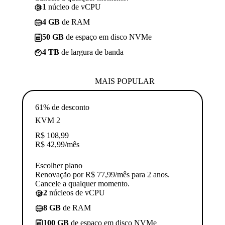
1
núcleo de vCPU
4 GB
de RAM
50 GB
de espaço em disco NVMe
4 TB
de largura de banda
MAIS POPULAR
61% de desconto
KVM 2
R$
108,99
R$
42,99
/mês
Escolher plano
Renovação por R$ 77,99/mês para 2 anos.
Cancele a qualquer momento.
2
núcleos de vCPU
8 GB
de RAM
100 GB
de espaço em disco NVMe