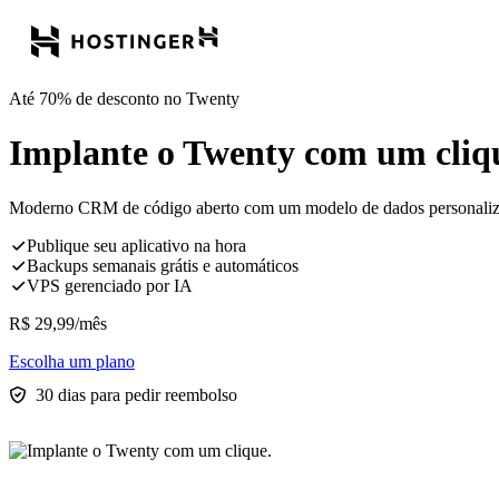
Até 70% de desconto no Twenty
Implante o Twenty com um cliq
Moderno CRM de código aberto com um modelo de dados personalizável
Publique seu aplicativo na hora
Backups semanais grátis e automáticos
VPS gerenciado por IA
R$
29,99
/mês
Escolha um plano
30 dias para pedir reembolso