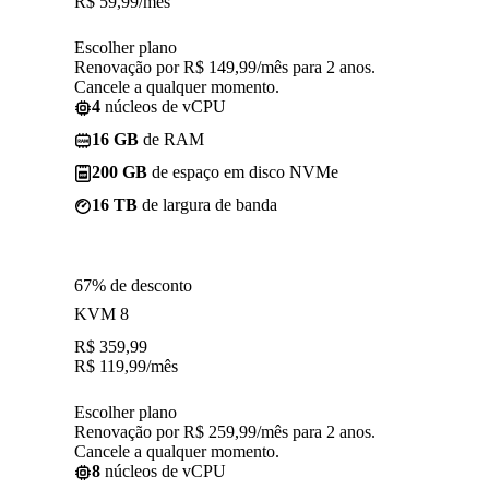
R$
59,99
/mês
Escolher plano
Renovação por R$ 149,99/mês para 2 anos.
Cancele a qualquer momento.
4
núcleos de vCPU
16 GB
de RAM
200 GB
de espaço em disco NVMe
16 TB
de largura de banda
67% de desconto
KVM 8
R$
359,99
R$
119,99
/mês
Escolher plano
Renovação por R$ 259,99/mês para 2 anos.
Cancele a qualquer momento.
8
núcleos de vCPU