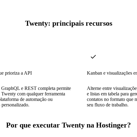
Twenty: principais recursos
e prioriza a API
Kanban e visualizações em
GraphQL e REST completa permite
Alterne entre visualizaçõ
o Twenty com qualquer ferramenta
e listas em tabela para ge
plataforma de automação ou
contatos no formato que m
o personalizado.
seu fluxo de trabalho.
Por que executar Twenty na Hostinger?