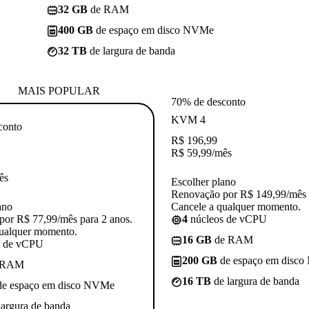
32 GB
de RAM
400 GB
de espaço em disco NVMe
32 TB
de largura de banda
MAIS POPULAR
70% de desconto
KVM 4
conto
R$
196,99
R$
59,99
/mês
ês
Escolher plano
Renovação por R$ 149,99/mês 
ano
Cancele a qualquer momento.
or R$ 77,99/mês para 2 anos.
4
núcleos de vCPU
qualquer momento.
16 GB
de RAM
s de vCPU
200 GB
de espaço em disc
 RAM
16 TB
de largura de banda
e espaço em disco NVMe
largura de banda