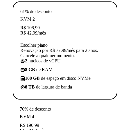
61% de desconto
KVM 2
R$
108,99
R$
42,99
/mês
Escolher plano
Renovação por R$ 77,99/mês para 2 anos.
Cancele a qualquer momento.
2
núcleos de vCPU
8 GB
de RAM
100 GB
de espaço em disco NVMe
8 TB
de largura de banda
70% de desconto
KVM 4
R$
196,99