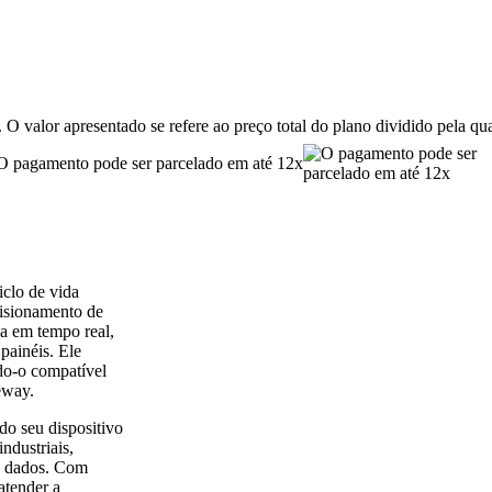
 O valor apresentado se refere ao preço total do plano dividido pela q
O pagamento pode ser parcelado em até 12x
clo de vida
visionamento de
ia em tempo real,
painéis. Ele
do-o compatível
eway.
o seu dispositivo
ndustriais,
de dados. Com
atender a