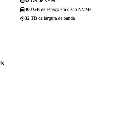
32 GB
de RAM
400 GB
de espaço em disco NVMe
32 TB
de largura de banda
is