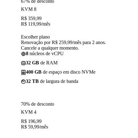
67% de desconto
KVM 8
R$
359,99
R$
119,99
/mês
Escolher plano
Renovação por R$ 259,99/mês para 2 anos.
Cancele a qualquer momento.
8
núcleos de vCPU
32 GB
de RAM
400 GB
de espaço em disco NVMe
32 TB
de largura de banda
70% de desconto
KVM 4
R$
196,99
R$
59,99
/mês