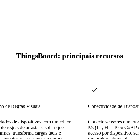
ThingsBoard: principais recursos
o de Regras Visuais
Conectividade de Dispos
dados de dispositivos com um editor
Conecte sensores e microc
 de regras de arrastar e soltar que
MQTT, HTTP ou CoAP us
armes, transforma cargas úteis e
acesso por dispositivo, s
 eventos para sistemas externos.
um broker adicional.