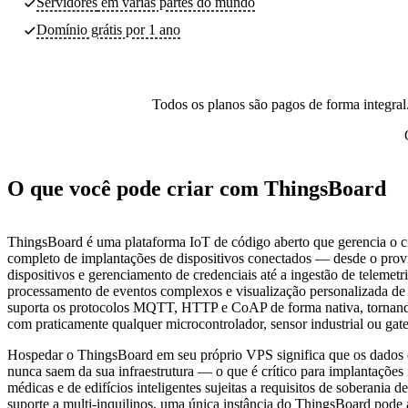
Servidores
em várias partes do mundo
Domínio grátis por 1 ano
Todos os planos são pagos de forma integral.
O que você pode criar com ThingsBoard
ThingsBoard é uma plataforma IoT de código aberto que gerencia o ci
completo de implantações de dispositivos conectados — desde o pro
dispositivos e gerenciamento de credenciais até a ingestão de telemetr
processamento de eventos complexos e visualização personalizada de 
suporta os protocolos MQTT, HTTP e CoAP de forma nativa, tornan
com praticamente qualquer microcontrolador, sensor industrial ou gat
Hospedar o ThingsBoard em seu próprio VPS significa que os dados d
nunca saem da sua infraestrutura — o que é crítico para implantações i
médicas e de edifícios inteligentes sujeitas a requisitos de soberania 
suporte a multi-inquilinos, uma única instância do ThingsBoard pode 