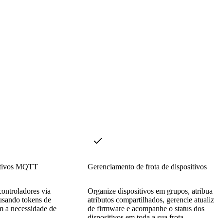
itivos MQTT
Gerenciamento de frota de dispositivos
ontroladores via
Organize dispositivos em grupos, atribua
ando tokens de
atributos compartilhados, gerencie atualiz
em a necessidade de
de firmware e acompanhe o status dos
dispositivos em toda a sua frota.