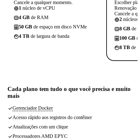
Cancele a qualquer momento.
Escolher pla
1
núcleo de vCPU
Renovação p
Cancele a q
4 GB
de RAM
2
núcleos
50 GB
de espaço em disco NVMe
8 GB
de 
4 TB
de largura de banda
100 GB
d
8 TB
de l
Cada plano tem
tudo o que você precisa
e muito
mais
Gerenciador Docker
Acesso rápido aos registros do contêiner
Atualizações com um clique
Processadores AMD EPYC