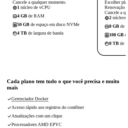
Cancele a qualquer momento.
Escolher pla
1
núcleo de vCPU
Renovação p
Cancele a q
4 GB
de RAM
2
núcleos
50 GB
de espaço em disco NVMe
8 GB
de 
4 TB
de largura de banda
100 GB
d
8 TB
de l
Cada plano tem
tudo o que você precisa
e muito
mais
Gerenciador Docker
Acesso rápido aos registros do contêiner
Atualizações com um clique
Processadores AMD EPYC