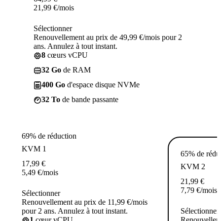
21,99
€
/mois
Sélectionner
Renouvellement au prix de 49,99 €/mois pour 2
ans. Annulez à tout instant.
8
cœurs vCPU
32 Go
de RAM
400 Go
d'espace disque NVMe
32 To
de bande passante
69% de réduction
KVM 1
65% de rédu
17,99
€
KVM 2
5,49
€
/mois
21,99
€
7,79
€
/mois
Sélectionner
Renouvellement au prix de 11,99 €/mois
pour 2 ans. Annulez à tout instant.
Sélectionner
1
cœur vCPU
Renouvelleme