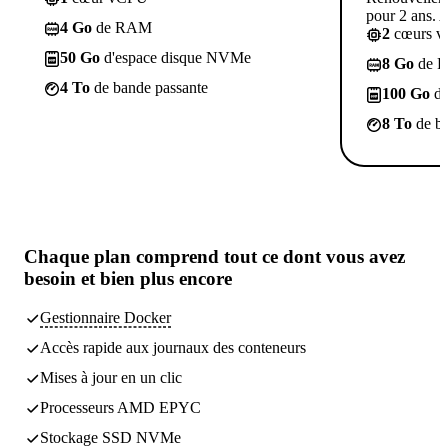
pour 2 ans. A
4 Go
de RAM
2
cœurs 
50 Go
d'espace disque NVMe
8 Go
de 
4 To
de bande passante
100 Go
d'
8 To
de ba
Chaque plan comprend
tout ce dont vous avez
besoin
et bien plus encore
Gestionnaire Docker
Accès rapide aux journaux des conteneurs
Mises à jour en un clic
Processeurs AMD EPYC
Stockage SSD NVMe