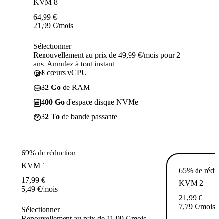
KVM 8
64,99
€
21,99
€
/mois
Sélectionner
Renouvellement au prix de 49,99 €/mois pour 2
ans. Annulez à tout instant.
8
cœurs vCPU
32 Go
de RAM
400 Go
d'espace disque NVMe
32 To
de bande passante
69% de réduction
KVM 1
65% de rédu
17,99
€
KVM 2
5,49
€
/mois
21,99
€
7,79
€
/mois
Sélectionner
Renouvellement au prix de 11,99 €/mois