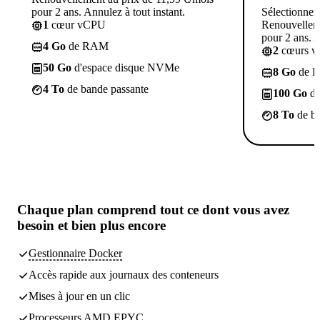
pour 2 ans. Annulez à tout instant.
Sélectionner
1
cœur vCPU
Renouvelleme
pour 2 ans. A
4 Go
de RAM
2
cœurs 
50 Go
d'espace disque NVMe
8 Go
de 
4 To
de bande passante
100 Go
d'
8 To
de ba
Chaque plan comprend
tout ce dont vous avez
besoin
et bien plus encore
Gestionnaire Docker
Accès rapide aux journaux des conteneurs
Mises à jour en un clic
Processeurs AMD EPYC