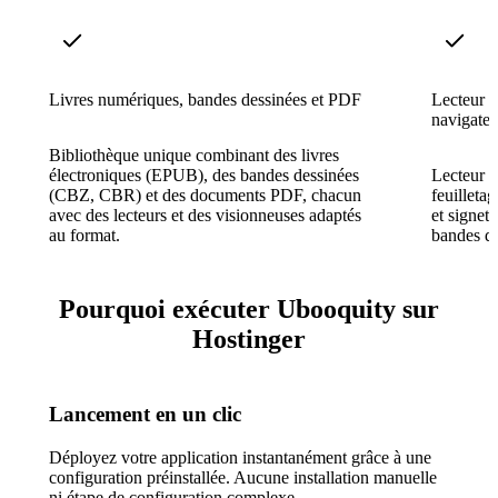
Livres numériques, bandes dessinées et PDF
Lecteur d
navigateu
Bibliothèque unique combinant des livres
électroniques (EPUB), des bandes dessinées
Lecteur d
(CBZ, CBR) et des documents PDF, chacun
feuilleta
avec des lecteurs et des visionneuses adaptés
et signet
au format.
bandes de
Pourquoi exécuter Ubooquity sur
Hostinger
Lancement en un clic
Déployez votre application instantanément grâce à une
configuration préinstallée. Aucune installation manuelle
ni étape de configuration complexe.