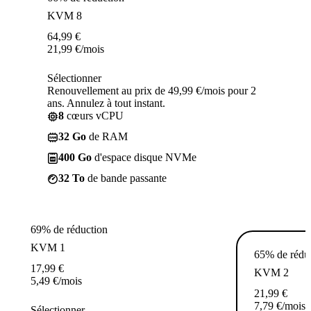
KVM 8
64,99
€
21,99
€
/mois
Sélectionner
Renouvellement au prix de 49,99 €/mois pour 2
ans. Annulez à tout instant.
8
cœurs vCPU
32 Go
de RAM
400 Go
d'espace disque NVMe
32 To
de bande passante
69% de réduction
KVM 1
65% de rédu
17,99
€
KVM 2
5,49
€
/mois
21,99
€
7,79
€
/mois
Sélectionner