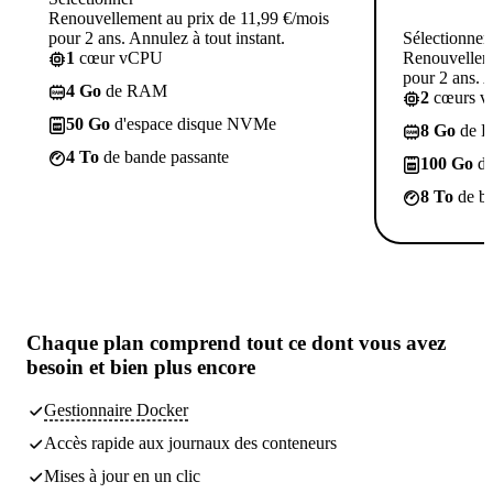
Renouvellement au prix de 11,99 €/mois
pour 2 ans. Annulez à tout instant.
Sélectionner
1
cœur vCPU
Renouvelleme
pour 2 ans. A
4 Go
de RAM
2
cœurs 
50 Go
d'espace disque NVMe
8 Go
de 
4 To
de bande passante
100 Go
d'
8 To
de ba
Chaque plan comprend
tout ce dont vous avez
besoin
et bien plus encore
Gestionnaire Docker
Accès rapide aux journaux des conteneurs
Mises à jour en un clic