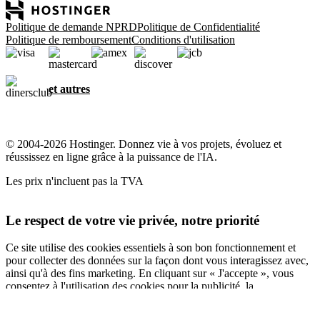
Politique de demande NPRD
Politique de Confidentialité
Politique de remboursement
Conditions d'utilisation
et autres
© 2004-2026 Hostinger. Donnez vie à vos projets, évoluez et
réussissez en ligne grâce à la puissance de l'IA.
Les prix n'incluent pas la TVA
Le respect de votre vie privée, notre priorité
Ce site utilise des cookies essentiels à son bon fonctionnement et
pour collecter des données sur la façon dont vous interagissez avec,
ainsi qu'à des fins marketing. En cliquant sur « J'accepte », vous
consentez à l'utilisation des cookies pour la publicité, la
personnalisation et l'analyse, comme décrit dans notre
Politique en
matière de cookies
.