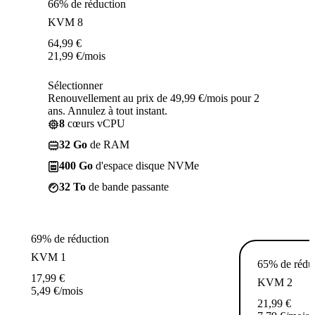
66% de réduction
KVM 8
64,99
€
21,99
€
/mois
Sélectionner
Renouvellement au prix de 49,99 €/mois pour 2
ans. Annulez à tout instant.
8
cœurs vCPU
32 Go
de RAM
400 Go
d'espace disque NVMe
32 To
de bande passante
69% de réduction
KVM 1
65% de rédu
17,99
€
KVM 2
5,49
€
/mois
21,99
€