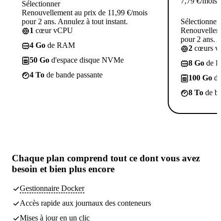
7,79
€
/mois
Sélectionner
Renouvellement au prix de 11,99 €/mois
pour 2 ans. Annulez à tout instant.
Sélectionner
1
cœur vCPU
Renouvelleme
pour 2 ans. A
4 Go
de RAM
2
cœurs 
50 Go
d'espace disque NVMe
8 Go
de 
4 To
de bande passante
100 Go
d'
8 To
de ba
Chaque plan comprend
tout ce dont vous avez
besoin
et bien plus encore
Gestionnaire Docker
Accès rapide aux journaux des conteneurs
Mises à jour en un clic