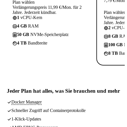
7,79
€
/Mon.
Plan wählen
Verlängerungspreis 11,99 €/Mon. für 2
Jahre. Jederzeit kündbar.
Plan wählen
1
vCPU-Kern
Verlängerung
Jahre. Jederz
4 GB
RAM
2
vCPU-K
50 GB
NVMe-Speicherplatz
8 GB
RA
4 TB
Bandbreite
100 GB
N
8 TB
Band
Jeder Plan hat
alles, was Sie brauchen
und mehr
Docker Manager
Schneller Zugriff auf Containerprotokolle
1-Klick-Updates