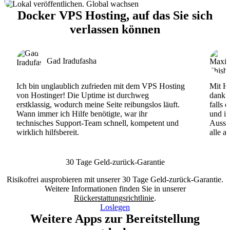
Docker VPS Hosting, auf das Sie sich
verlassen können
Gad Iradufasha
Ich bin unglaublich zufrieden mit dem VPS Hosting
Mit Ho
von Hostinger! Die Uptime ist durchweg
dank d
erstklassig, wodurch meine Seite reibungslos läuft.
falls 
Wann immer ich Hilfe benötigte, war ihr
und ih
technisches Support-Team schnell, kompetent und
Ausse
wirklich hilfsbereit.
alle a
30 Tage Geld-zurück-Garantie
Risikofrei ausprobieren mit unserer 30 Tage Geld-zurück-Garantie.
Weitere Informationen finden Sie in unserer
Rückerstattungsrichtlinie
.
Loslegen
Weitere Apps zur Bereitstellung