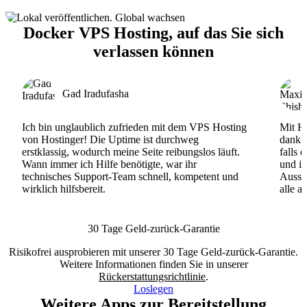
Docker VPS Hosting, auf das Sie sich
verlassen können
Gad Iradufasha
Ich bin unglaublich zufrieden mit dem VPS Hosting
Mit Ho
von Hostinger! Die Uptime ist durchweg
dank d
erstklassig, wodurch meine Seite reibungslos läuft.
falls 
Wann immer ich Hilfe benötigte, war ihr
und ih
technisches Support-Team schnell, kompetent und
Ausse
wirklich hilfsbereit.
alle a
30 Tage Geld-zurück-Garantie
Risikofrei ausprobieren mit unserer 30 Tage Geld-zurück-Garantie.
Weitere Informationen finden Sie in unserer
Rückerstattungsrichtlinie
.
Loslegen
Weitere Apps zur Bereitstellung