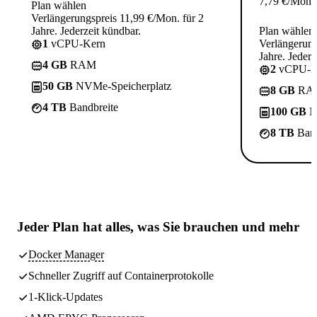
7,79
€
/Mon.
Plan wählen
Verlängerungspreis 11,99 €/Mon. für 2
Jahre. Jederzeit kündbar.
Plan wählen
1
vCPU-Kern
Verlängerung
Jahre. Jederz
4 GB
RAM
2
vCPU-K
50 GB
NVMe-Speicherplatz
8 GB
RA
4 TB
Bandbreite
100 GB
N
8 TB
Band
Jeder Plan hat
alles, was Sie brauchen
und mehr
Docker Manager
Schneller Zugriff auf Containerprotokolle
1-Klick-Updates