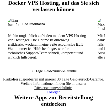
Docker VPS Hosting, auf das Sie sich
verlassen können
Gad Iradufasha
Ich bin unglaublich zufrieden mit dem VPS Hosting
Mit Ho
von Hostinger! Die Uptime ist durchweg
dank d
erstklassig, wodurch meine Seite reibungslos läuft.
falls 
Wann immer ich Hilfe benötigte, war ihr
und ih
technisches Support-Team schnell, kompetent und
Ausse
wirklich hilfsbereit.
alle a
30 Tage Geld-zurück-Garantie
Risikofrei ausprobieren mit unserer 30 Tage Geld-zurück-Garantie.
Weitere Informationen finden Sie in unserer
Rückerstattungsrichtlinie
.
Loslegen
Weitere Apps zur Bereitstellung
entdecken