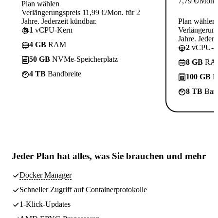
7,79
€
/Mon.
Plan wählen
Verlängerungspreis 11,99 €/Mon. für 2
Jahre. Jederzeit kündbar.
Plan wählen
1
vCPU-Kern
Verlängerung
Jahre. Jederz
4 GB
RAM
2
vCPU-K
50 GB
NVMe-Speicherplatz
8 GB
RA
4 TB
Bandbreite
100 GB
N
8 TB
Band
Jeder Plan hat
alles, was Sie brauchen
und mehr
Docker Manager
Schneller Zugriff auf Containerprotokolle
1-Klick-Updates