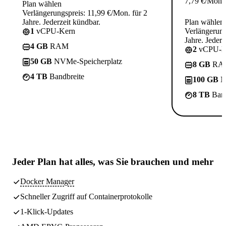
7,79
€
/Mon.
Plan wählen
Verlängerungspreis: 11,99 €/Mon. für 2
Jahre. Jederzeit kündbar.
Plan wählen
1
vCPU-Kern
Verlängerung
Jahre. Jederz
4 GB
RAM
2
vCPU-K
50 GB
NVMe-Speicherplatz
8 GB
RA
4 TB
Bandbreite
100 GB
N
8 TB
Band
Jeder Plan hat
alles, was Sie brauchen
und mehr
Docker Manager
Schneller Zugriff auf Containerprotokolle
1-Klick-Updates