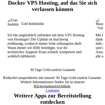
Docker VPS Hosting, auf das Sie sich
verlassen können
Gad Iradufasha
Ich bin unglaublich zufrieden mit dem VPS Hosting
Mit Ho
von Hostinger! Die Uptime ist durchweg
dank d
erstklassig, wodurch meine Seite reibungslos läuft.
falls 
Wann immer ich Hilfe benötigte, war ihr
und ih
technisches Support-Team schnell, kompetent und
Ausse
wirklich hilfsbereit.
alle a
30 Tage Geld-zurück-Garantie
Risikofrei ausprobieren mit unserer 30 Tage Geld-zurück-Garantie.
Weitere Informationen finden Sie in unserer
Rückerstattungsrichtlinie
.
Loslegen
Weitere Apps zur Bereitstellung
entdecken