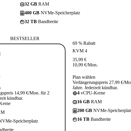
32 GB
RAM
400 GB
NVMe-Speicherplatz
32 TB
Bandbreite
BESTSELLER
69 % Rabatt
KVM 4
t
35,99
€
10,99
€
/Mon.
.
Plan wählen
Verlängerungspreis 27,99 €/Mon
n
Jahre. Jederzeit kündbar.
gspreis 14,99 €/Mon. für 2
4
vCPU-Kerne
zeit kündbar.
16 GB
RAM
Kerne
200 GB
NVMe-Speicherplat
AM
16 TB
Bandbreite
VMe-Speicherplatz
dbreite