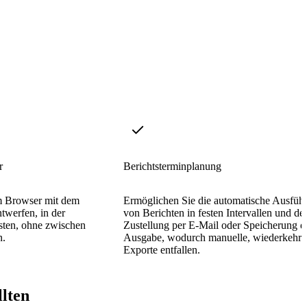
r
Berichtsterminplanung
im Browser mit dem
Ermöglichen Sie die automatische Ausfüh
ntwerfen, in der
von Berichten in festen Intervallen und de
sten, ohne zwischen
Zustellung per E-Mail oder Speicherung d
n.
Ausgabe, wodurch manuelle, wiederkehr
Exporte entfallen.
llten