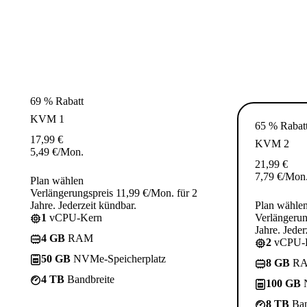
69 % Rabatt
KVM 1
65 % Rabat
17,99
€
KVM 2
5,49
€
/Mon.
21,99
€
7,79
€
/Mon
Plan wählen
Verlängerungspreis 11,99 €/Mon. für 2
Jahre. Jederzeit kündbar.
Plan wähle
1
vCPU-Kern
Verlängerun
Jahre. Jeder
4 GB
RAM
2
vCPU-
50 GB
NVMe-Speicherplatz
8 GB
R
4 TB
Bandbreite
100 GB
N
8 TB
Ban