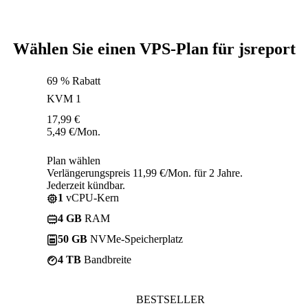
Wählen Sie einen VPS-Plan für jsreport
69 % Rabatt
KVM 1
17,99
€
5,49
€
/Mon.
Plan wählen
Verlängerungspreis 11,99 €/Mon. für 2 Jahre.
Jederzeit kündbar.
1
vCPU-Kern
4 GB
RAM
50 GB
NVMe-Speicherplatz
4 TB
Bandbreite
BESTSELLER