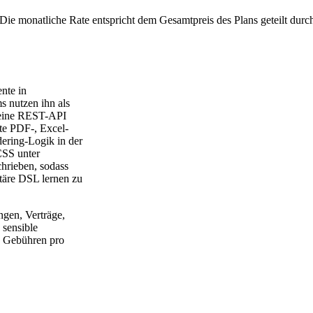
Die monatliche Rate entspricht dem Gesamtpreis des Plans geteilt durc
nte in
 nutzen ihn als
 eine REST-API
te PDF-, Excel-
ering-Logik in der
SS unter
hrieben, sodass
etäre DSL lernen zu
ngen, Verträge,
 sensible
e Gebühren pro