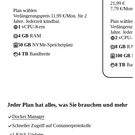
21,99
€
7,79
€
/Mon.
Plan wählen
Verlängerungspreis 11,99 €/Mon. für 2
Jahre. Jederzeit kündbar.
Plan wählen
1
vCPU-Kern
Verlängerung
Jahre. Jederz
4 GB
RAM
2
vCPU-K
50 GB
NVMe-Speicherplatz
8 GB
RA
4 TB
Bandbreite
100 GB
N
8 TB
Band
Jeder Plan hat
alles, was Sie brauchen
und mehr
Docker Manager
Schneller Zugriff auf Containerprotokolle
1-Klick-Updates