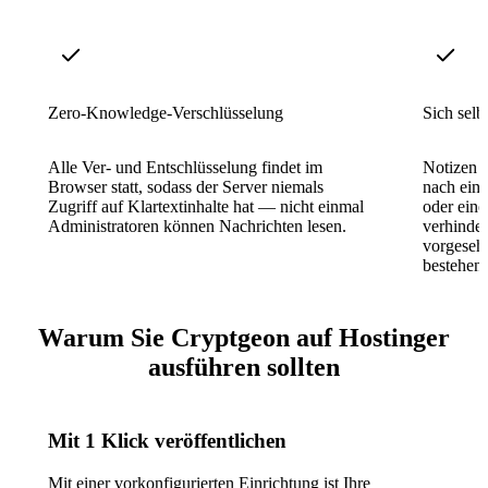
Zero-Knowledge-Verschlüsselung
Sich selb
Alle Ver- und Entschlüsselung findet im
Notizen u
Browser statt, sodass der Server niemals
nach eine
Zugriff auf Klartextinhalte hat — nicht einmal
oder ein
Administratoren können Nachrichten lesen.
verhinder
vorgeseh
bestehen 
Warum Sie Cryptgeon auf Hostinger
ausführen sollten
Mit 1 Klick veröffentlichen
Mit einer vorkonfigurierten Einrichtung ist Ihre